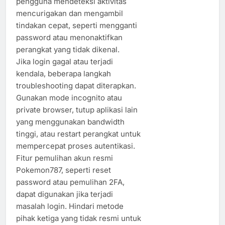
pengguna mendeteksi aktivitas
mencurigakan dan mengambil
tindakan cepat, seperti mengganti
password atau menonaktifkan
perangkat yang tidak dikenal.
Jika login gagal atau terjadi
kendala, beberapa langkah
troubleshooting dapat diterapkan.
Gunakan mode incognito atau
private browser, tutup aplikasi lain
yang menggunakan bandwidth
tinggi, atau restart perangkat untuk
mempercepat proses autentikasi.
Fitur pemulihan akun resmi
Pokemon787, seperti reset
password atau pemulihan 2FA,
dapat digunakan jika terjadi
masalah login. Hindari metode
pihak ketiga yang tidak resmi untuk