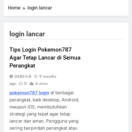
Home
login lancar
login lancar
Tips Login Pokemon787
Agar Tetap Lancar di Semua
Perangkat
06861c8
9 months
ago
0
6 mins
pokemon787 login
di berbagai
perangkat, baik desktop, Android,
maupun iOS, membutuhkan
strategi yang tepat agar tetap
lancar dan aman. Pengguna yang
sering berpindah perangkat atau