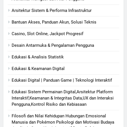
Arsitektur Sistem & Performa Infrastruktur
Bantuan Akses, Panduan Akun, Solusi Teknis
Casino, Slot Online, Jackpot Progresif
Desain Antarmuka & Pengalaman Pengguna
Edukasi & Analisis Statistik
Edukasi & Keamanan Digital
Edukasi Digital | Panduan Game | Teknologi Interaktif
Edukasi Sistem Permainan Digital,Arsitektur Platform
Interaktif,Keamanan & Integritas Data,UX dan Interaksi
Pengguna,Kontrol Risiko dan Kebiasaan
Filosofi dan Nilai Kehidupan Hubungan Emosional
Manusia dan Pokémon Psikologi dan Motivasi Budaya