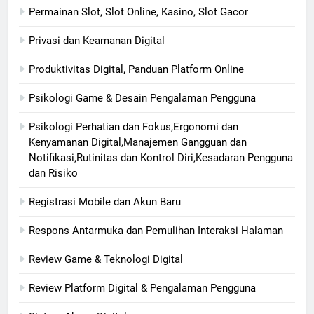
Permainan Slot, Slot Online, Kasino, Slot Gacor
Privasi dan Keamanan Digital
Produktivitas Digital, Panduan Platform Online
Psikologi Game & Desain Pengalaman Pengguna
Psikologi Perhatian dan Fokus,Ergonomi dan
Kenyamanan Digital,Manajemen Gangguan dan
Notifikasi,Rutinitas dan Kontrol Diri,Kesadaran Pengguna
dan Risiko
Registrasi Mobile dan Akun Baru
Respons Antarmuka dan Pemulihan Interaksi Halaman
Review Game & Teknologi Digital
Review Platform Digital & Pengalaman Pengguna