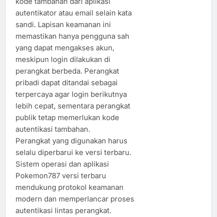
kode tambahan dari aplikasi
autentikator atau email selain kata
sandi. Lapisan keamanan ini
memastikan hanya pengguna sah
yang dapat mengakses akun,
meskipun login dilakukan di
perangkat berbeda. Perangkat
pribadi dapat ditandai sebagai
terpercaya agar login berikutnya
lebih cepat, sementara perangkat
publik tetap memerlukan kode
autentikasi tambahan.
Perangkat yang digunakan harus
selalu diperbarui ke versi terbaru.
Sistem operasi dan aplikasi
Pokemon787 versi terbaru
mendukung protokol keamanan
modern dan memperlancar proses
autentikasi lintas perangkat.