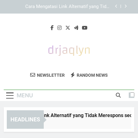
Skip
Cara Mengatasi KAYA787 Alternatif yang Tidak
to
Merespons
content
KAYA787 Login dengan Sistem Navigasi yang
Mendukung Aktivitas Harian
Cara Mengatasi Link Alternatif yang Tidak
Merespons secara Aman dan Terstruktur
Cara Mengatasi Link Alternatif yang Tidak
Merespons secara Aman dan Sistematis
Cara Mengatasi KAYA787 Alternatif yang Tidak
Merespons
Dr. Jaqlyn
Dapatkan Layanan Kesehatan Profesional
KAYA787 Login dengan Sistem Navigasi yang
NEWSLETTER
RANDOM NEWS
Mendukung Aktivitas Harian
Dari Dr. Jaqlyn.
MENU
ra Mengatasi Link Alternatif yang Tidak Merespons secara A
HEADLINES
Weeks Ago