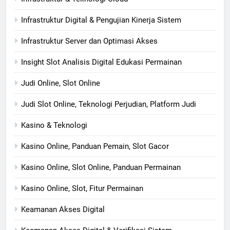
Infrastruktur Digital & Pengujian Kinerja Sistem
Infrastruktur Server dan Optimasi Akses
Insight Slot Analisis Digital Edukasi Permainan
Judi Online, Slot Online
Judi Slot Online, Teknologi Perjudian, Platform Judi
Kasino & Teknologi
Kasino Online, Panduan Pemain, Slot Gacor
Kasino Online, Slot Online, Panduan Permainan
Kasino Online, Slot, Fitur Permainan
Keamanan Akses Digital