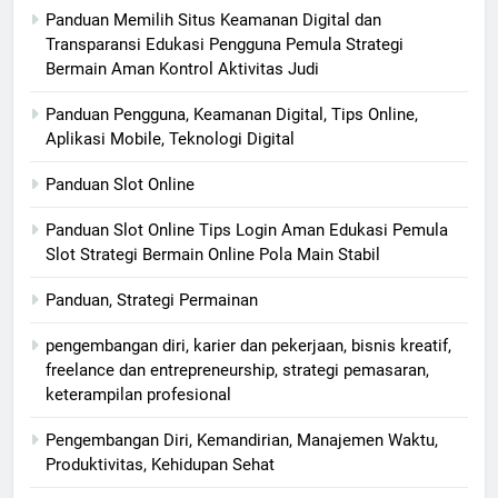
Panduan Memilih Situs Keamanan Digital dan
Transparansi Edukasi Pengguna Pemula Strategi
Bermain Aman Kontrol Aktivitas Judi
Panduan Pengguna, Keamanan Digital, Tips Online,
Aplikasi Mobile, Teknologi Digital
Panduan Slot Online
Panduan Slot Online Tips Login Aman Edukasi Pemula
Slot Strategi Bermain Online Pola Main Stabil
Panduan, Strategi Permainan
pengembangan diri, karier dan pekerjaan, bisnis kreatif,
freelance dan entrepreneurship, strategi pemasaran,
keterampilan profesional
Pengembangan Diri, Kemandirian, Manajemen Waktu,
Produktivitas, Kehidupan Sehat