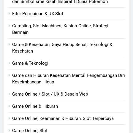
dan Simbolisme Kisah Inspiratif Dunia Pokémon
Fitur Permainan & UX Slot
Gambling, Slot Machines, Kasino Online, Strategi
Bermain
Game & Kesehatan, Gaya Hidup Sehat, Teknologi &
Kesehatan
Game & Teknologi
Game dan Hiburan Kesehatan Mental Pengembangan Diri
Keseimbangan Hidup
Game Online / Slot / UX & Desain Web
Game Online & Hiburan
Game Online, Keamanan & Hiburan, Slot Terpercaya
Game Online, Slot