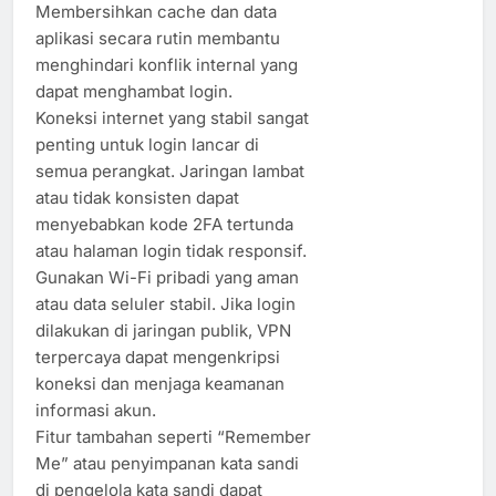
Membersihkan cache dan data
aplikasi secara rutin membantu
menghindari konflik internal yang
dapat menghambat login.
Koneksi internet yang stabil sangat
penting untuk login lancar di
semua perangkat. Jaringan lambat
atau tidak konsisten dapat
menyebabkan kode 2FA tertunda
atau halaman login tidak responsif.
Gunakan Wi-Fi pribadi yang aman
atau data seluler stabil. Jika login
dilakukan di jaringan publik, VPN
terpercaya dapat mengenkripsi
koneksi dan menjaga keamanan
informasi akun.
Fitur tambahan seperti “Remember
Me” atau penyimpanan kata sandi
di pengelola kata sandi dapat