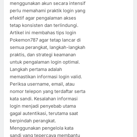
menggunakan akun secara intensif
perlu memahami praktik login yang
efektif agar pengalaman akses
tetap konsisten dan terlindungi.
Artikel ini membahas tips login
Pokemon787 agar tetap lancar di
semua perangkat, langkah-langkah
praktis, dan strategi keamanan
untuk pengalaman login optimal.
Langkah pertama adalah
memastikan informasi login valid.
Periksa username, email, atau
nomor telepon yang terdaftar serta
kata sandi. Kesalahan informasi
login menjadi penyebab utama
gagal autentikasi, terutama saat
berpindah perangkat.
Menggunakan pengelola kata
sandi yang tepercaya membantu