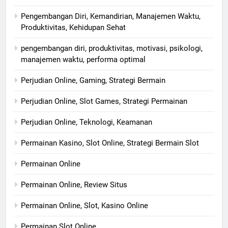
Pengembangan Diri, Kemandirian, Manajemen Waktu,
Produktivitas, Kehidupan Sehat
pengembangan diri, produktivitas, motivasi, psikologi,
manajemen waktu, performa optimal
Perjudian Online, Gaming, Strategi Bermain
Perjudian Online, Slot Games, Strategi Permainan
Perjudian Online, Teknologi, Keamanan
Permainan Kasino, Slot Online, Strategi Bermain Slot
Permainan Online
Permainan Online, Review Situs
Permainan Online, Slot, Kasino Online
Permainan Slot Online