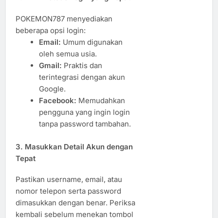
POKEMON787 menyediakan
beberapa opsi login:
Email:
Umum digunakan
oleh semua usia.
Gmail:
Praktis dan
terintegrasi dengan akun
Google.
Facebook:
Memudahkan
pengguna yang ingin login
tanpa password tambahan.
3. Masukkan Detail Akun dengan
Tepat
Pastikan username, email, atau
nomor telepon serta password
dimasukkan dengan benar. Periksa
kembali sebelum menekan tombol