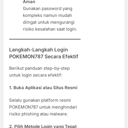
Aman
Gunakan password yang
kompleks namun mudah
diingat untuk mengurangi
risiko kesalahan saat login.
Langkah-Langkah Login
POKEMON787 Secara Efektif
Berikut panduan step-by-step
untuk login secara efektif:
1. Buka Aplikasi atau Situs Resmi
Selalu gunakan platform resmi
POKEMON787 untuk menghindari
risiko phishing atau malware.
2. Pilih Metode Login yang Tepat