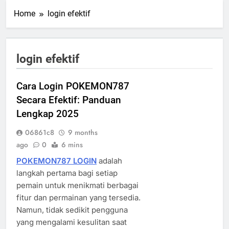
Home
login efektif
login efektif
Cara Login POKEMON787
Secara Efektif: Panduan
Lengkap 2025
06861c8
9 months
ago
0
6 mins
POKEMON787 LOGIN
adalah
langkah pertama bagi setiap
pemain untuk menikmati berbagai
fitur dan permainan yang tersedia.
Namun, tidak sedikit pengguna
yang mengalami kesulitan saat