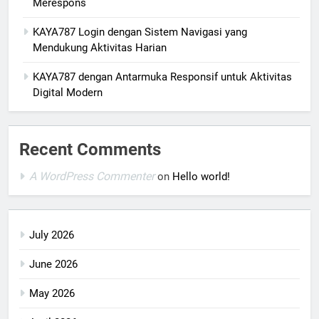
Merespons
KAYA787 Login dengan Sistem Navigasi yang
Mendukung Aktivitas Harian
KAYA787 dengan Antarmuka Responsif untuk Aktivitas
Digital Modern
Recent Comments
A WordPress Commenter
on
Hello world!
July 2026
June 2026
May 2026