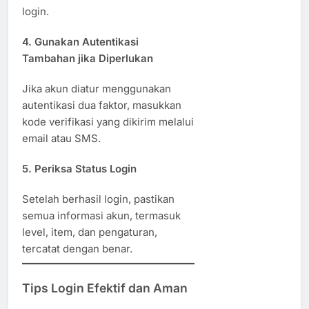
login.
4. Gunakan Autentikasi
Tambahan jika Diperlukan
Jika akun diatur menggunakan
autentikasi dua faktor, masukkan
kode verifikasi yang dikirim melalui
email atau SMS.
5. Periksa Status Login
Setelah berhasil login, pastikan
semua informasi akun, termasuk
level, item, dan pengaturan,
tercatat dengan benar.
Tips Login Efektif dan Aman