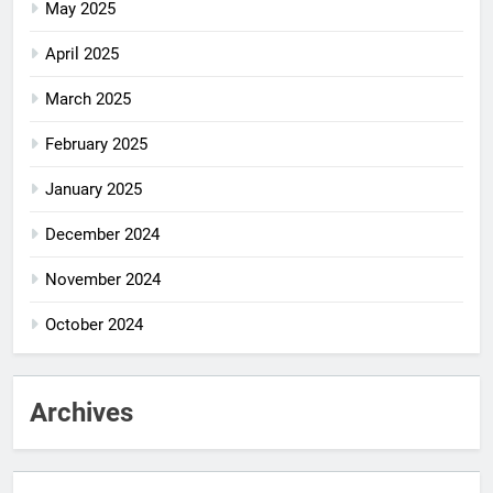
May 2025
April 2025
March 2025
February 2025
January 2025
December 2024
November 2024
October 2024
Archives