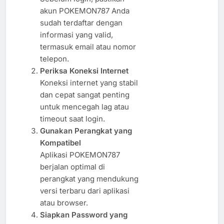
akun POKEMON787 Anda
sudah terdaftar dengan
informasi yang valid,
termasuk email atau nomor
telepon.
Periksa Koneksi Internet
Koneksi internet yang stabil
dan cepat sangat penting
untuk mencegah lag atau
timeout saat login.
Gunakan Perangkat yang
Kompatibel
Aplikasi POKEMON787
berjalan optimal di
perangkat yang mendukung
versi terbaru dari aplikasi
atau browser.
Siapkan Password yang