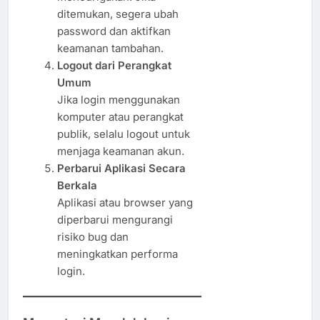
ditemukan, segera ubah
password dan aktifkan
keamanan tambahan.
Logout dari Perangkat
Umum
Jika login menggunakan
komputer atau perangkat
publik, selalu logout untuk
menjaga keamanan akun.
Perbarui Aplikasi Secara
Berkala
Aplikasi atau browser yang
diperbarui mengurangi
risiko bug dan
meningkatkan performa
login.