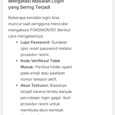
Mengatasi Masalah Login
yang Sering Terjadi
Beberapa kendala login bisa
muncul saat pengguna mencoba
mengakses POKEMON787. Berikut
cara mengatasinya:
Lupa Password:
Gunakan
opsi reset password melalui
prosedur resmi.
Kode Verifikasi Tidak
Masuk:
Periksa folder spam
pada email atau pastikan
nomor telepon aktif.
Akun Terkunci:
Biasanya
terjadi karena terlalu banyak
percobaan login gagal. Ikuti
prosedur resmi untuk
membuka akun kembali.