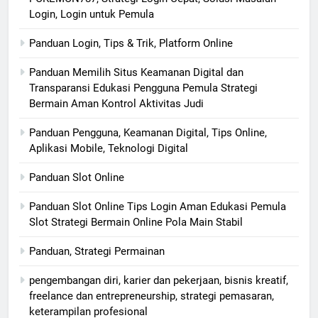
Login, Login untuk Pemula
Panduan Login, Tips & Trik, Platform Online
Panduan Memilih Situs Keamanan Digital dan
Transparansi Edukasi Pengguna Pemula Strategi
Bermain Aman Kontrol Aktivitas Judi
Panduan Pengguna, Keamanan Digital, Tips Online,
Aplikasi Mobile, Teknologi Digital
Panduan Slot Online
Panduan Slot Online Tips Login Aman Edukasi Pemula
Slot Strategi Bermain Online Pola Main Stabil
Panduan, Strategi Permainan
pengembangan diri, karier dan pekerjaan, bisnis kreatif,
freelance dan entrepreneurship, strategi pemasaran,
keterampilan profesional