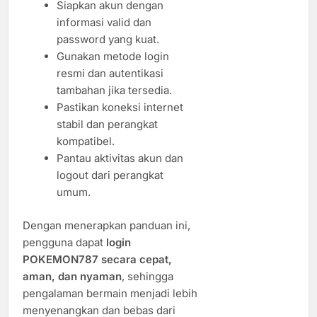
Siapkan akun dengan
informasi valid dan
password yang kuat.
Gunakan metode login
resmi dan autentikasi
tambahan jika tersedia.
Pastikan koneksi internet
stabil dan perangkat
kompatibel.
Pantau aktivitas akun dan
logout dari perangkat
umum.
Dengan menerapkan panduan ini,
pengguna dapat
login
POKEMON787 secara cepat,
aman, dan nyaman
, sehingga
pengalaman bermain menjadi lebih
menyenangkan dan bebas dari