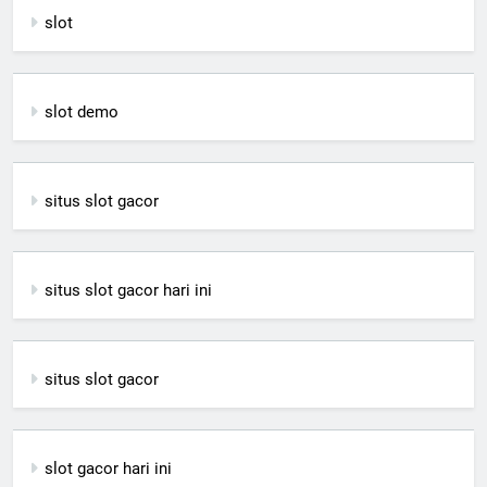
slot
slot demo
situs slot gacor
situs slot gacor hari ini
situs slot gacor
slot gacor hari ini