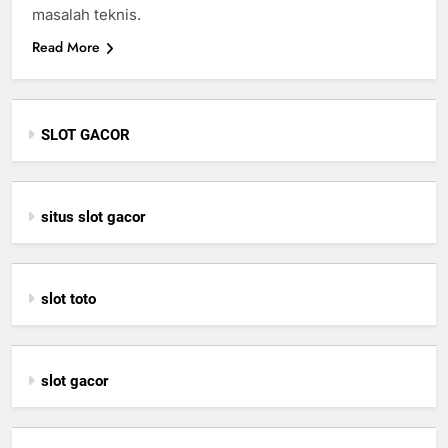
masalah teknis.
Read More
SLOT GACOR
situs slot gacor
slot toto
slot gacor