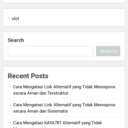
slot
Search
SEARCH
Recent Posts
Cara Mengatasi Link Alternatif yang Tidak Merespons
secara Aman dan Terstruktur
Cara Mengatasi Link Alternatif yang Tidak Merespons
secara Aman dan Sistematis
Cara Mengatasi KAYA787 Alternatif yang Tidak