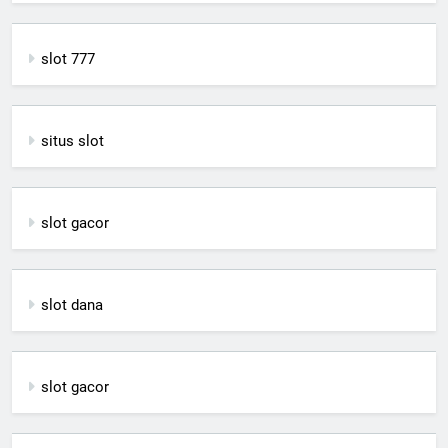
slot 777
situs slot
slot gacor
slot dana
slot gacor