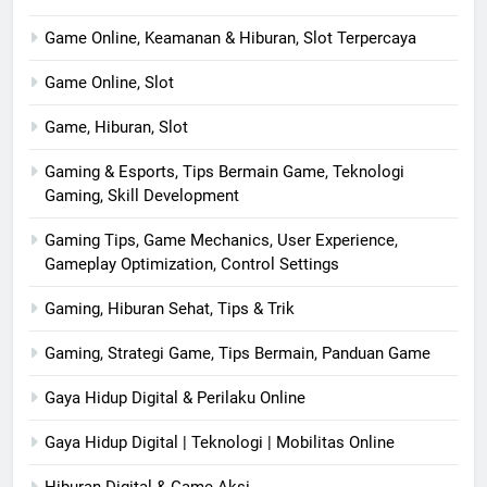
Game Online, Keamanan & Hiburan, Slot Terpercaya
Game Online, Slot
Game, Hiburan, Slot
Gaming & Esports, Tips Bermain Game, Teknologi
Gaming, Skill Development
Gaming Tips, Game Mechanics, User Experience,
Gameplay Optimization, Control Settings
Gaming, Hiburan Sehat, Tips & Trik
Gaming, Strategi Game, Tips Bermain, Panduan Game
Gaya Hidup Digital & Perilaku Online
Gaya Hidup Digital | Teknologi | Mobilitas Online
Hiburan Digital & Game Aksi