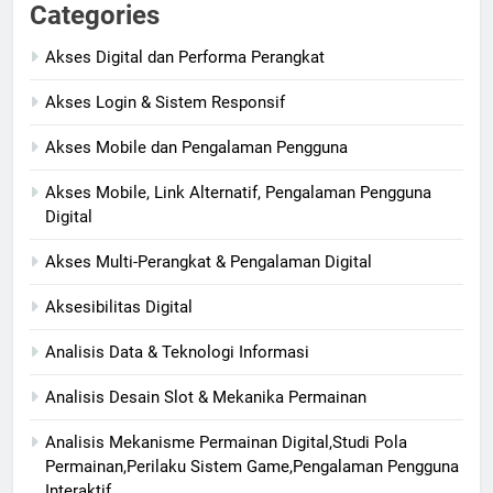
Categories
Akses Digital dan Performa Perangkat
Akses Login & Sistem Responsif
Akses Mobile dan Pengalaman Pengguna
Akses Mobile, Link Alternatif, Pengalaman Pengguna
Digital
Akses Multi-Perangkat & Pengalaman Digital
Aksesibilitas Digital
Analisis Data & Teknologi Informasi
Analisis Desain Slot & Mekanika Permainan
Analisis Mekanisme Permainan Digital,Studi Pola
Permainan,Perilaku Sistem Game,Pengalaman Pengguna
Interaktif