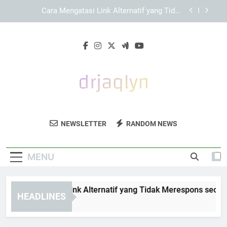
Skip
Cara Mengatasi KAYA787 Alternatif yang Tidak
to
Merespons
content
KAYA787 Login dengan Sistem Navigasi yang
Mendukung Aktivitas Harian
Cara Mengatasi Link Alternatif yang Tidak
Merespons secara Aman dan Terstruktur
Cara Mengatasi Link Alternatif yang Tidak
Merespons secara Aman dan Sistematis
Cara Mengatasi KAYA787 Alternatif yang Tidak
Merespons
Dr. Jaqlyn
Dapatkan Layanan Kesehatan Profesional
KAYA787 Login dengan Sistem Navigasi yang
NEWSLETTER
RANDOM NEWS
Mendukung Aktivitas Harian
Dari Dr. Jaqlyn.
MENU
ra Mengatasi Link Alternatif yang Tidak Merespons secara A
HEADLINES
Weeks Ago