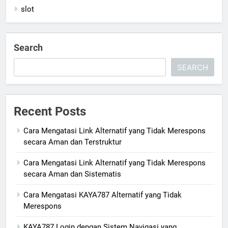
slot
Search
SEARCH
Recent Posts
Cara Mengatasi Link Alternatif yang Tidak Merespons
secara Aman dan Terstruktur
Cara Mengatasi Link Alternatif yang Tidak Merespons
secara Aman dan Sistematis
Cara Mengatasi KAYA787 Alternatif yang Tidak
Merespons
KAYA787 Login dengan Sistem Navigasi yang