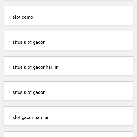
slot demo
situs slot gacor
situs slot gacor hari ini
situs slot gacor
slot gacor hari ini