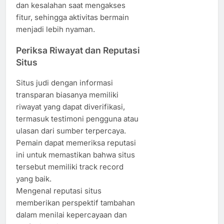
dan kesalahan saat mengakses
fitur, sehingga aktivitas bermain
menjadi lebih nyaman.
Periksa Riwayat dan Reputasi
Situs
Situs judi dengan informasi
transparan biasanya memiliki
riwayat yang dapat diverifikasi,
termasuk testimoni pengguna atau
ulasan dari sumber terpercaya.
Pemain dapat memeriksa reputasi
ini untuk memastikan bahwa situs
tersebut memiliki track record
yang baik.
Mengenal reputasi situs
memberikan perspektif tambahan
dalam menilai kepercayaan dan