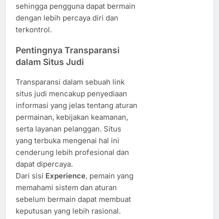
sehingga pengguna dapat bermain
dengan lebih percaya diri dan
terkontrol.
Pentingnya Transparansi
dalam Situs Judi
Transparansi dalam sebuah link
situs judi mencakup penyediaan
informasi yang jelas tentang aturan
permainan, kebijakan keamanan,
serta layanan pelanggan. Situs
yang terbuka mengenai hal ini
cenderung lebih profesional dan
dapat dipercaya.
Dari sisi
Experience
, pemain yang
memahami sistem dan aturan
sebelum bermain dapat membuat
keputusan yang lebih rasional.