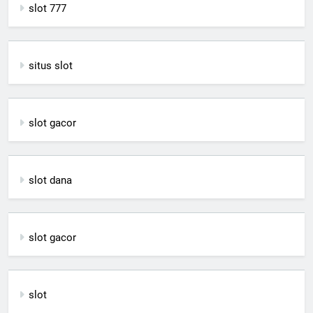
slot 777
situs slot
slot gacor
slot dana
slot gacor
slot