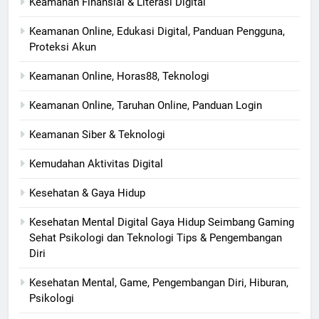
Keamanan Finansial & Literasi Digital
Keamanan Online, Edukasi Digital, Panduan Pengguna,
Proteksi Akun
Keamanan Online, Horas88, Teknologi
Keamanan Online, Taruhan Online, Panduan Login
Keamanan Siber & Teknologi
Kemudahan Aktivitas Digital
Kesehatan & Gaya Hidup
Kesehatan Mental Digital Gaya Hidup Seimbang Gaming
Sehat Psikologi dan Teknologi Tips & Pengembangan
Diri
Kesehatan Mental, Game, Pengembangan Diri, Hiburan,
Psikologi