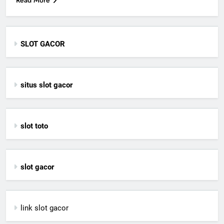
SLOT GACOR
situs slot gacor
slot toto
slot gacor
link slot gacor