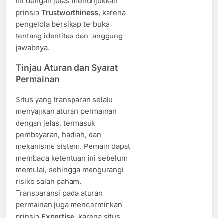
ini dengan jelas menunjukkan
prinsip
Trustworthiness
, karena
pengelola bersikap terbuka
tentang identitas dan tanggung
jawabnya.
Tinjau Aturan dan Syarat
Permainan
Situs yang transparan selalu
menyajikan aturan permainan
dengan jelas, termasuk
pembayaran, hadiah, dan
mekanisme sistem. Pemain dapat
membaca ketentuan ini sebelum
memulai, sehingga mengurangi
risiko salah paham.
Transparansi pada aturan
permainan juga mencerminkan
prinsip
Expertise
, karena situs