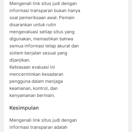
Mengenali link situs judi dengan
informasi transparan bukan hanya
soal pemeriksaan awal. Pemain
disarankan untuk rutin
mengevaluasi setiap situs yang
digunakan, memastikan bahwa
semua informasi tetap akurat dan
sistem berjalan sesuai yang
dijanjikan.
Kebiasaan evaluasi ini
mencerminkan kesadaran
pengguna dalam menjaga
keamanan, kontrol, dan
kenyamanan bermain.
Kesimpulan
Mengenali link situs judi dengan
informasi transparan adalah