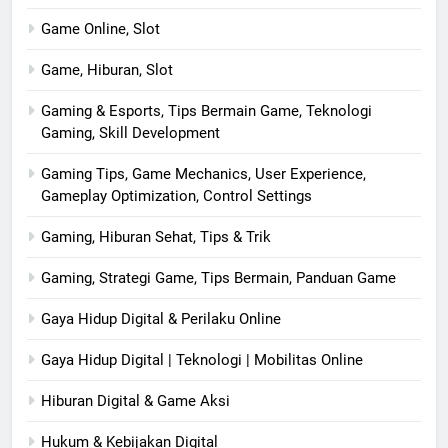
Game Online, Slot
Game, Hiburan, Slot
Gaming & Esports, Tips Bermain Game, Teknologi
Gaming, Skill Development
Gaming Tips, Game Mechanics, User Experience,
Gameplay Optimization, Control Settings
Gaming, Hiburan Sehat, Tips & Trik
Gaming, Strategi Game, Tips Bermain, Panduan Game
Gaya Hidup Digital & Perilaku Online
Gaya Hidup Digital | Teknologi | Mobilitas Online
Hiburan Digital & Game Aksi
Hukum & Kebijakan Digital