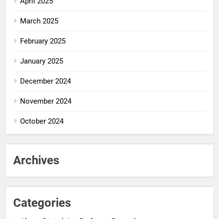
April 2025
March 2025
February 2025
January 2025
December 2024
November 2024
October 2024
Archives
Categories