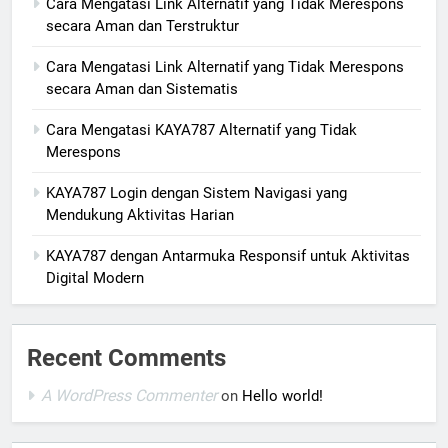
Cara Mengatasi Link Alternatif yang Tidak Merespons
secara Aman dan Terstruktur
Cara Mengatasi Link Alternatif yang Tidak Merespons
secara Aman dan Sistematis
Cara Mengatasi KAYA787 Alternatif yang Tidak
Merespons
KAYA787 Login dengan Sistem Navigasi yang
Mendukung Aktivitas Harian
KAYA787 dengan Antarmuka Responsif untuk Aktivitas
Digital Modern
Recent Comments
A WordPress Commenter
on
Hello world!