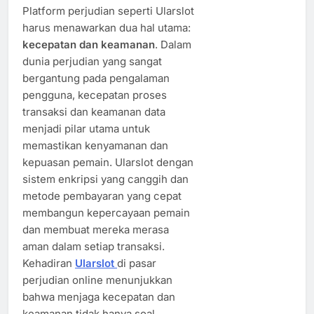
Platform perjudian seperti Ularslot
harus menawarkan dua hal utama:
kecepatan dan keamanan
. Dalam
dunia perjudian yang sangat
bergantung pada pengalaman
pengguna, kecepatan proses
transaksi dan keamanan data
menjadi pilar utama untuk
memastikan kenyamanan dan
kepuasan pemain. Ularslot dengan
sistem enkripsi yang canggih dan
metode pembayaran yang cepat
membangun kepercayaan pemain
dan membuat mereka merasa
aman dalam setiap transaksi.
Kehadiran
Ularslot
di pasar
perjudian online menunjukkan
bahwa menjaga kecepatan dan
keamanan tidak hanya soal