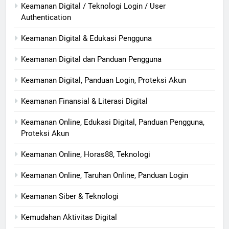
Keamanan Digital / Teknologi Login / User
Authentication
Keamanan Digital & Edukasi Pengguna
Keamanan Digital dan Panduan Pengguna
Keamanan Digital, Panduan Login, Proteksi Akun
Keamanan Finansial & Literasi Digital
Keamanan Online, Edukasi Digital, Panduan Pengguna,
Proteksi Akun
Keamanan Online, Horas88, Teknologi
Keamanan Online, Taruhan Online, Panduan Login
Keamanan Siber & Teknologi
Kemudahan Aktivitas Digital