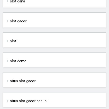
slot dana
slot gacor
slot
slot demo
situs slot gacor
situs slot gacor hari ini