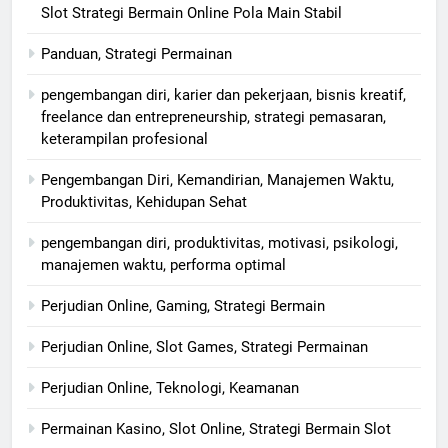
Slot Strategi Bermain Online Pola Main Stabil
Panduan, Strategi Permainan
pengembangan diri, karier dan pekerjaan, bisnis kreatif,
freelance dan entrepreneurship, strategi pemasaran,
keterampilan profesional
Pengembangan Diri, Kemandirian, Manajemen Waktu,
Produktivitas, Kehidupan Sehat
pengembangan diri, produktivitas, motivasi, psikologi,
manajemen waktu, performa optimal
Perjudian Online, Gaming, Strategi Bermain
Perjudian Online, Slot Games, Strategi Permainan
Perjudian Online, Teknologi, Keamanan
Permainan Kasino, Slot Online, Strategi Bermain Slot