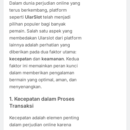
Dalam dunia perjudian online yang
terus berkembang, platform
seperti
UlarSlot
telah menjadi
pilihan populer bagi banyak
pemain. Salah satu aspek yang
membedakan Ularslot dari platform
lainnya adalah perhatian yang
diberikan pada dua faktor utama:
kecepatan
dan
keamanan
. Kedua
faktor ini memainkan peran kunci
dalam memberikan pengalaman
bermain yang optimal, aman, dan
menyenangkan.
1.
Kecepatan dalam Proses
Transaksi
Kecepatan adalah elemen penting
dalam perjudian online karena