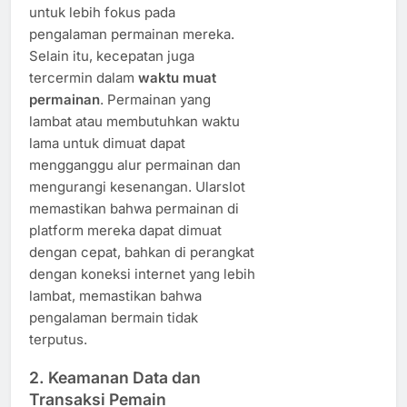
untuk lebih fokus pada
pengalaman permainan mereka.
Selain itu, kecepatan juga
tercermin dalam
waktu muat
permainan
. Permainan yang
lambat atau membutuhkan waktu
lama untuk dimuat dapat
mengganggu alur permainan dan
mengurangi kesenangan. Ularslot
memastikan bahwa permainan di
platform mereka dapat dimuat
dengan cepat, bahkan di perangkat
dengan koneksi internet yang lebih
lambat, memastikan bahwa
pengalaman bermain tidak
terputus.
2.
Keamanan Data dan
Transaksi Pemain