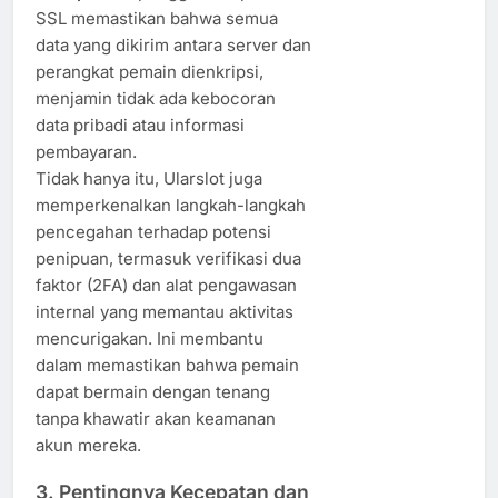
SSL memastikan bahwa semua
data yang dikirim antara server dan
perangkat pemain dienkripsi,
menjamin tidak ada kebocoran
data pribadi atau informasi
pembayaran.
Tidak hanya itu, Ularslot juga
memperkenalkan langkah-langkah
pencegahan terhadap potensi
penipuan, termasuk verifikasi dua
faktor (2FA) dan alat pengawasan
internal yang memantau aktivitas
mencurigakan. Ini membantu
dalam memastikan bahwa pemain
dapat bermain dengan tenang
tanpa khawatir akan keamanan
akun mereka.
3.
Pentingnya Kecepatan dan