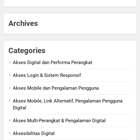
Archives
Categories
Akses Digital dan Performa Perangkat
Akses Login & Sistem Responsif
Akses Mobile dan Pengalaman Pengguna
Akses Mobile, Link Alternatif, Pengalaman Pengguna
Digital
Akses Multi-Perangkat & Pengalaman Digital
Aksesibilitas Digital