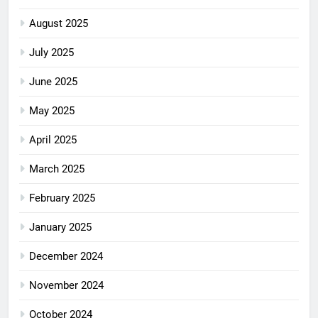
August 2025
July 2025
June 2025
May 2025
April 2025
March 2025
February 2025
January 2025
December 2024
November 2024
October 2024