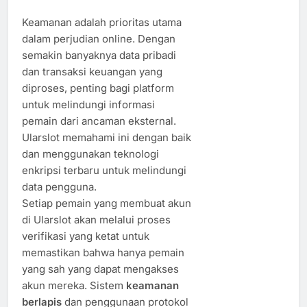
Keamanan adalah prioritas utama
dalam perjudian online. Dengan
semakin banyaknya data pribadi
dan transaksi keuangan yang
diproses, penting bagi platform
untuk melindungi informasi
pemain dari ancaman eksternal.
Ularslot memahami ini dengan baik
dan menggunakan teknologi
enkripsi terbaru untuk melindungi
data pengguna.
Setiap pemain yang membuat akun
di Ularslot akan melalui proses
verifikasi yang ketat untuk
memastikan bahwa hanya pemain
yang sah yang dapat mengakses
akun mereka. Sistem
keamanan
berlapis
dan penggunaan protokol