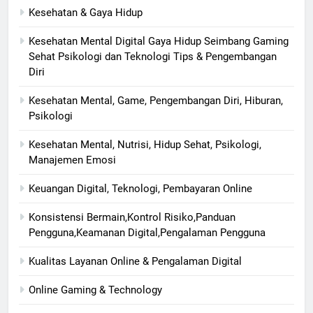
Kesehatan & Gaya Hidup
Kesehatan Mental Digital Gaya Hidup Seimbang Gaming
Sehat Psikologi dan Teknologi Tips & Pengembangan
Diri
Kesehatan Mental, Game, Pengembangan Diri, Hiburan,
Psikologi
Kesehatan Mental, Nutrisi, Hidup Sehat, Psikologi,
Manajemen Emosi
Keuangan Digital, Teknologi, Pembayaran Online
Konsistensi Bermain,Kontrol Risiko,Panduan
Pengguna,Keamanan Digital,Pengalaman Pengguna
Kualitas Layanan Online & Pengalaman Digital
Online Gaming & Technology