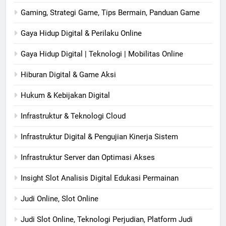
Gaming, Strategi Game, Tips Bermain, Panduan Game
Gaya Hidup Digital & Perilaku Online
Gaya Hidup Digital | Teknologi | Mobilitas Online
Hiburan Digital & Game Aksi
Hukum & Kebijakan Digital
Infrastruktur & Teknologi Cloud
Infrastruktur Digital & Pengujian Kinerja Sistem
Infrastruktur Server dan Optimasi Akses
Insight Slot Analisis Digital Edukasi Permainan
Judi Online, Slot Online
Judi Slot Online, Teknologi Perjudian, Platform Judi