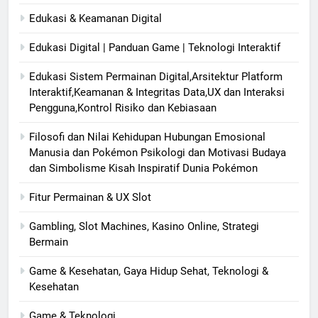
Edukasi & Keamanan Digital
Edukasi Digital | Panduan Game | Teknologi Interaktif
Edukasi Sistem Permainan Digital,Arsitektur Platform
Interaktif,Keamanan & Integritas Data,UX dan Interaksi
Pengguna,Kontrol Risiko dan Kebiasaan
Filosofi dan Nilai Kehidupan Hubungan Emosional
Manusia dan Pokémon Psikologi dan Motivasi Budaya
dan Simbolisme Kisah Inspiratif Dunia Pokémon
Fitur Permainan & UX Slot
Gambling, Slot Machines, Kasino Online, Strategi
Bermain
Game & Kesehatan, Gaya Hidup Sehat, Teknologi &
Kesehatan
Game & Teknologi