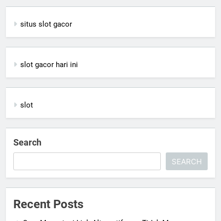
situs slot gacor
slot gacor hari ini
slot
Search
SEARCH
Recent Posts