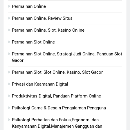
Permainan Online
Permainan Online, Review Situs
Permainan Online, Slot, Kasino Online
Permainan Slot Online
Permainan Slot Online, Strategi Judi Online, Panduan Slot
Gacor
Permainan Slot, Slot Online, Kasino, Slot Gacor
Privasi dan Keamanan Digital
Produktivitas Digital, Panduan Platform Online
Psikologi Game & Desain Pengalaman Pengguna
Psikologi Perhatian dan Fokus,Ergonomi dan
Kenyamanan Digital,Manajemen Gangguan dan