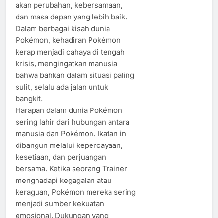
akan perubahan, kebersamaan,
dan masa depan yang lebih baik.
Dalam berbagai kisah dunia
Pokémon, kehadiran Pokémon
kerap menjadi cahaya di tengah
krisis, mengingatkan manusia
bahwa bahkan dalam situasi paling
sulit, selalu ada jalan untuk
bangkit.
Harapan dalam dunia Pokémon
sering lahir dari hubungan antara
manusia dan Pokémon. Ikatan ini
dibangun melalui kepercayaan,
kesetiaan, dan perjuangan
bersama. Ketika seorang Trainer
menghadapi kegagalan atau
keraguan, Pokémon mereka sering
menjadi sumber kekuatan
emosional. Dukungan yang