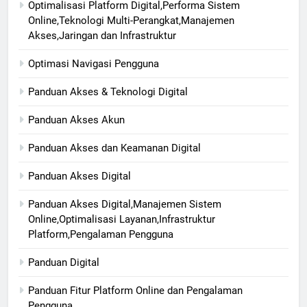
Optimalisasi Platform Digital,Performa Sistem
Online,Teknologi Multi-Perangkat,Manajemen
Akses,Jaringan dan Infrastruktur
Optimasi Navigasi Pengguna
Panduan Akses & Teknologi Digital
Panduan Akses Akun
Panduan Akses dan Keamanan Digital
Panduan Akses Digital
Panduan Akses Digital,Manajemen Sistem
Online,Optimalisasi Layanan,Infrastruktur
Platform,Pengalaman Pengguna
Panduan Digital
Panduan Fitur Platform Online dan Pengalaman
Pengguna