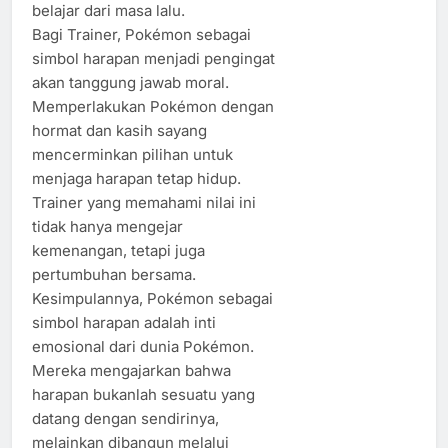
belajar dari masa lalu.
Bagi Trainer, Pokémon sebagai
simbol harapan menjadi pengingat
akan tanggung jawab moral.
Memperlakukan Pokémon dengan
hormat dan kasih sayang
mencerminkan pilihan untuk
menjaga harapan tetap hidup.
Trainer yang memahami nilai ini
tidak hanya mengejar
kemenangan, tetapi juga
pertumbuhan bersama.
Kesimpulannya, Pokémon sebagai
simbol harapan adalah inti
emosional dari dunia Pokémon.
Mereka mengajarkan bahwa
harapan bukanlah sesuatu yang
datang dengan sendirinya,
melainkan dibangun melalui