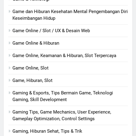
Game dan Hiburan Kesehatan Mental Pengembangan Diri
Keseimbangan Hidup
Game Online / Slot / UX & Desain Web
Game Online & Hiburan
Game Online, Keamanan & Hiburan, Slot Terpercaya
Game Online, Slot
Game, Hiburan, Slot
Gaming & Esports, Tips Bermain Game, Teknologi
Gaming, Skill Development
Gaming Tips, Game Mechanics, User Experience,
Gameplay Optimization, Control Settings
Gaming, Hiburan Sehat, Tips & Trik