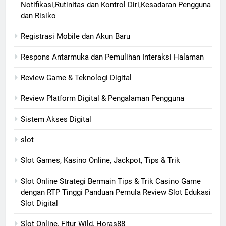
Notifikasi,Rutinitas dan Kontrol Diri,Kesadaran Pengguna
dan Risiko
Registrasi Mobile dan Akun Baru
Respons Antarmuka dan Pemulihan Interaksi Halaman
Review Game & Teknologi Digital
Review Platform Digital & Pengalaman Pengguna
Sistem Akses Digital
slot
Slot Games, Kasino Online, Jackpot, Tips & Trik
Slot Online Strategi Bermain Tips & Trik Casino Game
dengan RTP Tinggi Panduan Pemula Review Slot Edukasi
Slot Digital
Slot Online, Fitur Wild, Horas88