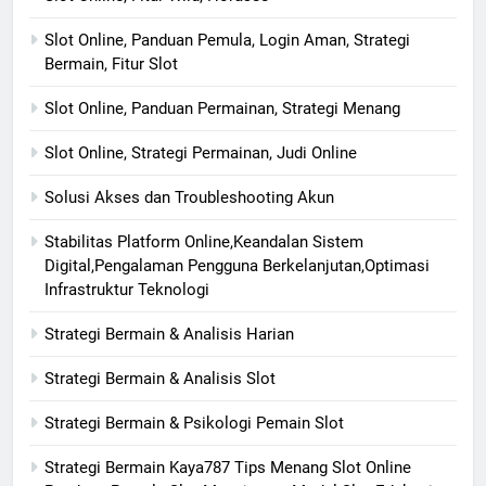
Slot Online, Panduan Pemula, Login Aman, Strategi
Bermain, Fitur Slot
Slot Online, Panduan Permainan, Strategi Menang
Slot Online, Strategi Permainan, Judi Online
Solusi Akses dan Troubleshooting Akun
Stabilitas Platform Online,Keandalan Sistem
Digital,Pengalaman Pengguna Berkelanjutan,Optimasi
Infrastruktur Teknologi
Strategi Bermain & Analisis Harian
Strategi Bermain & Analisis Slot
Strategi Bermain & Psikologi Pemain Slot
Strategi Bermain Kaya787 Tips Menang Slot Online