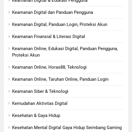
Keamanan Digital & Edukasi Pengguna
Keamanan Digital dan Panduan Pengguna
Keamanan Digital, Panduan Login, Proteksi Akun
Keamanan Finansial & Literasi Digital
Keamanan Online, Edukasi Digital, Panduan Pengguna,
Proteksi Akun
Keamanan Online, Horas88, Teknologi
Keamanan Online, Taruhan Online, Panduan Login
Keamanan Siber & Teknologi
Kemudahan Aktivitas Digital
Kesehatan & Gaya Hidup
Kesehatan Mental Digital Gaya Hidup Seimbang Gaming