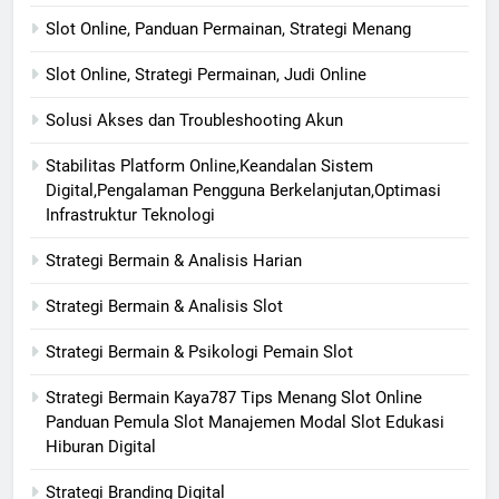
Slot Online, Panduan Permainan, Strategi Menang
Slot Online, Strategi Permainan, Judi Online
Solusi Akses dan Troubleshooting Akun
Stabilitas Platform Online,Keandalan Sistem
Digital,Pengalaman Pengguna Berkelanjutan,Optimasi
Infrastruktur Teknologi
Strategi Bermain & Analisis Harian
Strategi Bermain & Analisis Slot
Strategi Bermain & Psikologi Pemain Slot
Strategi Bermain Kaya787 Tips Menang Slot Online
Panduan Pemula Slot Manajemen Modal Slot Edukasi
Hiburan Digital
Strategi Branding Digital