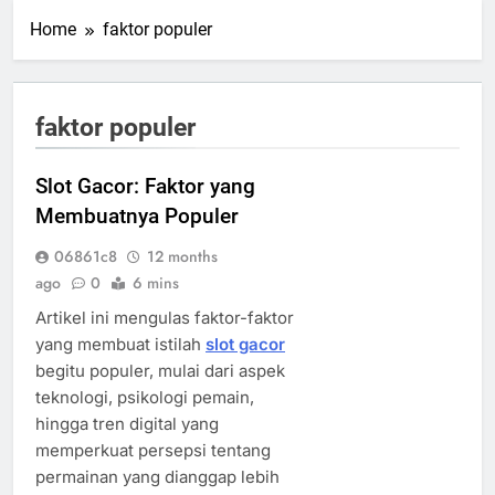
Home
faktor populer
faktor populer
Slot Gacor: Faktor yang
Membuatnya Populer
06861c8
12 months
ago
0
6 mins
Artikel ini mengulas faktor-faktor
yang membuat istilah
slot gacor
begitu populer, mulai dari aspek
teknologi, psikologi pemain,
hingga tren digital yang
memperkuat persepsi tentang
permainan yang dianggap lebih