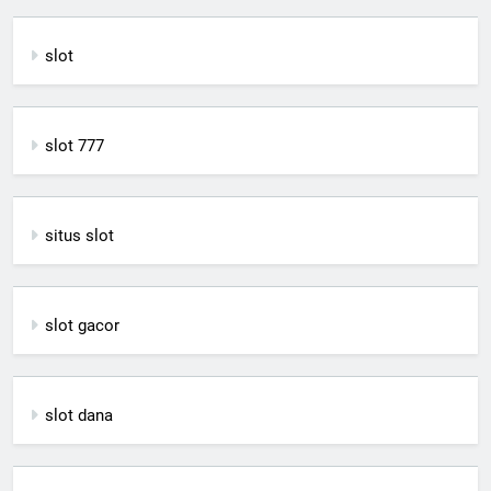
slot
slot 777
situs slot
slot gacor
slot dana