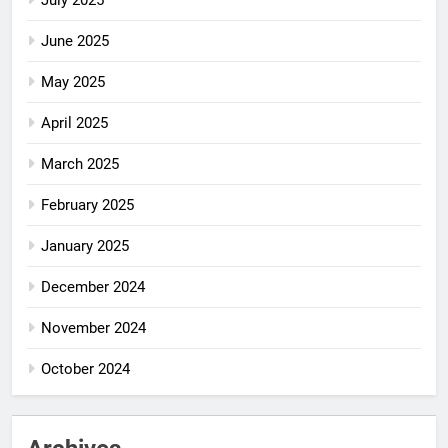
July 2025
June 2025
May 2025
April 2025
March 2025
February 2025
January 2025
December 2024
November 2024
October 2024