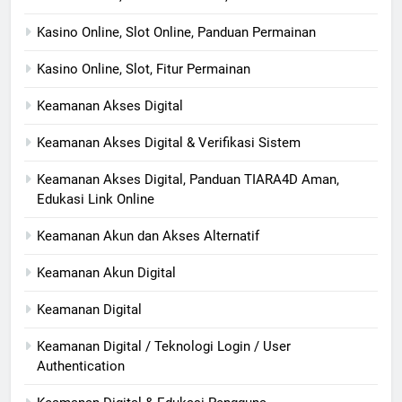
Kasino Online, Slot Online, Panduan Permainan
Kasino Online, Slot, Fitur Permainan
Keamanan Akses Digital
Keamanan Akses Digital & Verifikasi Sistem
Keamanan Akses Digital, Panduan TIARA4D Aman,
Edukasi Link Online
Keamanan Akun dan Akses Alternatif
Keamanan Akun Digital
Keamanan Digital
Keamanan Digital / Teknologi Login / User
Authentication