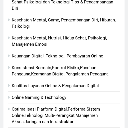
Sehat Psikologi dan Teknologi Tips & Pengembangan
Diri
Kesehatan Mental, Game, Pengembangan Diri, Hiburan,
Psikologi
Kesehatan Mental, Nutrisi, Hidup Sehat, Psikologi,
Manajemen Emosi
Keuangan Digital, Teknologi, Pembayaran Online
Konsistensi Bermain,Kontrol Risiko,Panduan
Pengguna,Keamanan Digital,Pengalaman Pengguna
Kualitas Layanan Online & Pengalaman Digital
Online Gaming & Technology
Optimalisasi Platform Digital,Performa Sistem
Online,Teknologi Multi-Perangkat,Manajemen
Akses,Jaringan dan Infrastruktur