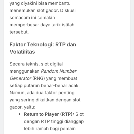
yang diyakini bisa membantu
menemukan slot gacor. Diskusi
semacam ini semakin
memperbesar daya tarik istilah
tersebut.
Faktor Teknologi: RTP dan
Volatilitas
Secara teknis, slot digital
menggunakan
Random Number
Generator
(RNG) yang membuat
setiap putaran benar-benar acak.
Namun, ada dua faktor penting
yang sering dikaitkan dengan slot
gacor, yaitu:
Return to Player (RTP):
Slot
dengan RTP tinggi dianggap
lebih ramah bagi pemain