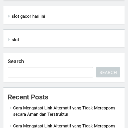
slot gacor hari ini
slot
Search
SEARCH
Recent Posts
Cara Mengatasi Link Alternatif yang Tidak Merespons
secara Aman dan Terstruktur
Cara Mengatasi Link Alternatif yang Tidak Merespons