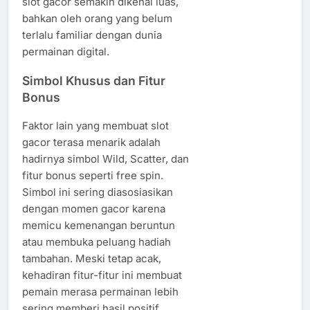
slot gacor semakin dikenal luas,
bahkan oleh orang yang belum
terlalu familiar dengan dunia
permainan digital.
Simbol Khusus dan Fitur
Bonus
Faktor lain yang membuat slot
gacor terasa menarik adalah
hadirnya simbol Wild, Scatter, dan
fitur bonus seperti free spin.
Simbol ini sering diasosiasikan
dengan momen gacor karena
memicu kemenangan beruntun
atau membuka peluang hadiah
tambahan. Meski tetap acak,
kehadiran fitur-fitur ini membuat
pemain merasa permainan lebih
sering memberi hasil positif.