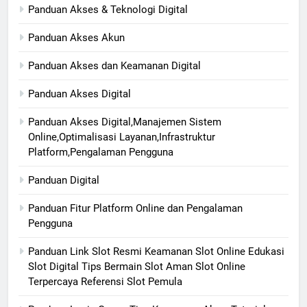
Panduan Akses & Teknologi Digital
Panduan Akses Akun
Panduan Akses dan Keamanan Digital
Panduan Akses Digital
Panduan Akses Digital,Manajemen Sistem
Online,Optimalisasi Layanan,Infrastruktur
Platform,Pengalaman Pengguna
Panduan Digital
Panduan Fitur Platform Online dan Pengalaman
Pengguna
Panduan Link Slot Resmi Keamanan Slot Online Edukasi
Slot Digital Tips Bermain Slot Aman Slot Online
Terpercaya Referensi Slot Pemula