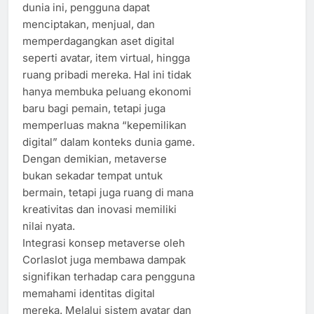
dunia ini, pengguna dapat
menciptakan, menjual, dan
memperdagangkan aset digital
seperti avatar, item virtual, hingga
ruang pribadi mereka. Hal ini tidak
hanya membuka peluang ekonomi
baru bagi pemain, tetapi juga
memperluas makna “kepemilikan
digital” dalam konteks dunia game.
Dengan demikian, metaverse
bukan sekadar tempat untuk
bermain, tetapi juga ruang di mana
kreativitas dan inovasi memiliki
nilai nyata.
Integrasi konsep metaverse oleh
Corlaslot juga membawa dampak
signifikan terhadap cara pengguna
memahami identitas digital
mereka. Melalui sistem avatar dan