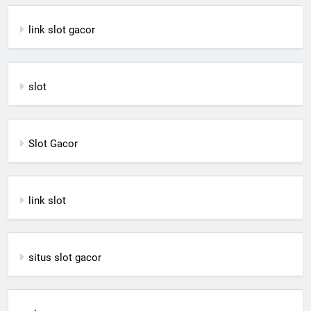
link slot gacor
slot
Slot Gacor
link slot
situs slot gacor