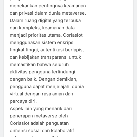
menekankan pentingnya keamanan
dan privasi dalam dunia metaverse.
Dalam ruang digital yang terbuka
dan kompleks, keamanan data
menjadi prioritas utama. Corlaslot
menggunakan sistem enkripsi
tingkat tinggi, autentikasi berlapis,
dan kebijakan transparansi untuk
memastikan bahwa seluruh
aktivitas pengguna terlindungi
dengan baik. Dengan demikian,
pengguna dapat menjelajahi dunia
virtual dengan rasa aman dan
percaya diri.
Aspek lain yang menarik dari
penerapan metaverse oleh
Corlaslot adalah penguatan
dimensi sosial dan kolaboratif