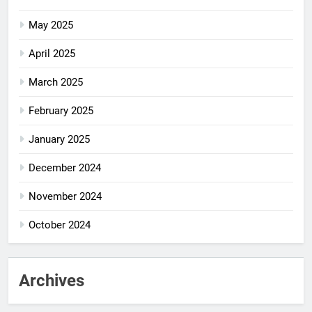
May 2025
April 2025
March 2025
February 2025
January 2025
December 2024
November 2024
October 2024
Archives