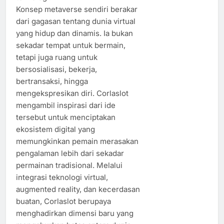
Konsep metaverse sendiri berakar
dari gagasan tentang dunia virtual
yang hidup dan dinamis. Ia bukan
sekadar tempat untuk bermain,
tetapi juga ruang untuk
bersosialisasi, bekerja,
bertransaksi, hingga
mengekspresikan diri. Corlaslot
mengambil inspirasi dari ide
tersebut untuk menciptakan
ekosistem digital yang
memungkinkan pemain merasakan
pengalaman lebih dari sekadar
permainan tradisional. Melalui
integrasi teknologi virtual,
augmented reality, dan kecerdasan
buatan, Corlaslot berupaya
menghadirkan dimensi baru yang