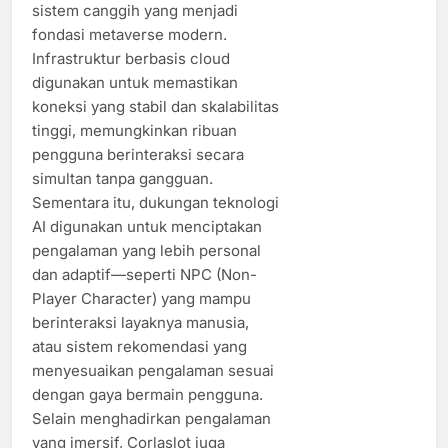
sistem canggih yang menjadi
fondasi metaverse modern.
Infrastruktur berbasis cloud
digunakan untuk memastikan
koneksi yang stabil dan skalabilitas
tinggi, memungkinkan ribuan
pengguna berinteraksi secara
simultan tanpa gangguan.
Sementara itu, dukungan teknologi
AI digunakan untuk menciptakan
pengalaman yang lebih personal
dan adaptif—seperti NPC (Non-
Player Character) yang mampu
berinteraksi layaknya manusia,
atau sistem rekomendasi yang
menyesuaikan pengalaman sesuai
dengan gaya bermain pengguna.
Selain menghadirkan pengalaman
yang imersif, Corlaslot juga