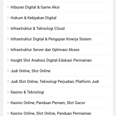
Hiburan Digital & Game Aksi
Hukum & Kebijakan Digital
Infrastruktur & Teknologi Cloud
Infrastruktur Digital & Pengujian Kinerja Sistem
Infrastruktur Server dan Optimasi Akses
Insight Slot Analisis Digital Edukasi Permainan
Judi Online, Slot Online
Judi Slot Online, Teknologi Perjudian, Platform Judi
Kasino & Teknologi
Kasino Online, Panduan Pemain, Slot Gacor
Kasino Online, Slot Online, Panduan Permainan