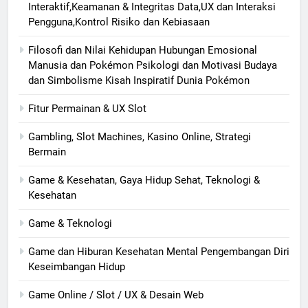
Interaktif,Keamanan & Integritas Data,UX dan Interaksi
Pengguna,Kontrol Risiko dan Kebiasaan
Filosofi dan Nilai Kehidupan Hubungan Emosional
Manusia dan Pokémon Psikologi dan Motivasi Budaya
dan Simbolisme Kisah Inspiratif Dunia Pokémon
Fitur Permainan & UX Slot
Gambling, Slot Machines, Kasino Online, Strategi
Bermain
Game & Kesehatan, Gaya Hidup Sehat, Teknologi &
Kesehatan
Game & Teknologi
Game dan Hiburan Kesehatan Mental Pengembangan Diri
Keseimbangan Hidup
Game Online / Slot / UX & Desain Web