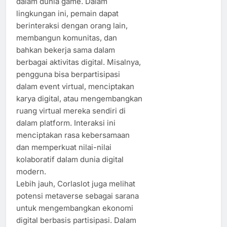
dalam dunia game. Dalam
lingkungan ini, pemain dapat
berinteraksi dengan orang lain,
membangun komunitas, dan
bahkan bekerja sama dalam
berbagai aktivitas digital. Misalnya,
pengguna bisa berpartisipasi
dalam event virtual, menciptakan
karya digital, atau mengembangkan
ruang virtual mereka sendiri di
dalam platform. Interaksi ini
menciptakan rasa kebersamaan
dan memperkuat nilai-nilai
kolaboratif dalam dunia digital
modern.
Lebih jauh, Corlaslot juga melihat
potensi metaverse sebagai sarana
untuk mengembangkan ekonomi
digital berbasis partisipasi. Dalam