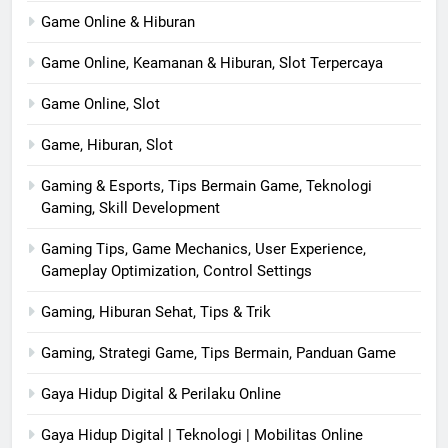
Game Online & Hiburan
Game Online, Keamanan & Hiburan, Slot Terpercaya
Game Online, Slot
Game, Hiburan, Slot
Gaming & Esports, Tips Bermain Game, Teknologi
Gaming, Skill Development
Gaming Tips, Game Mechanics, User Experience,
Gameplay Optimization, Control Settings
Gaming, Hiburan Sehat, Tips & Trik
Gaming, Strategi Game, Tips Bermain, Panduan Game
Gaya Hidup Digital & Perilaku Online
Gaya Hidup Digital | Teknologi | Mobilitas Online