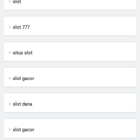
slot
slot 777
situs slot
slot gacor
slot dana
slot gacor