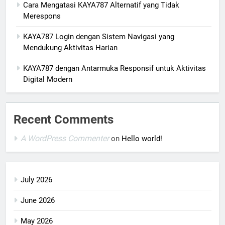
Cara Mengatasi KAYA787 Alternatif yang Tidak
Merespons
KAYA787 Login dengan Sistem Navigasi yang
Mendukung Aktivitas Harian
KAYA787 dengan Antarmuka Responsif untuk Aktivitas
Digital Modern
Recent Comments
A WordPress Commenter
on
Hello world!
July 2026
June 2026
May 2026