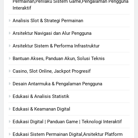
Permainan,Perilaku Sistem Game,Pengalaman Pengguna
Interaktif
Analisis Slot & Strategi Permainan
Arsitektur Navigasi dan Alur Pengguna
Arsitektur Sistem & Performa Infrastruktur
Bantuan Akses, Panduan Akun, Solusi Teknis
Casino, Slot Online, Jackpot Progresif
Desain Antarmuka & Pengalaman Pengguna
Edukasi & Analisis Statistik
Edukasi & Keamanan Digital
Edukasi Digital | Panduan Game | Teknologi Interaktif
Edukasi Sistem Permainan Digital,Arsitektur Platform