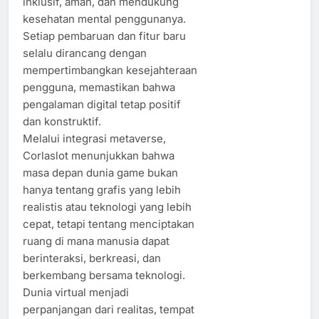
inklusif, aman, dan mendukung
kesehatan mental penggunanya.
Setiap pembaruan dan fitur baru
selalu dirancang dengan
mempertimbangkan kesejahteraan
pengguna, memastikan bahwa
pengalaman digital tetap positif
dan konstruktif.
Melalui integrasi metaverse,
Corlaslot menunjukkan bahwa
masa depan dunia game bukan
hanya tentang grafis yang lebih
realistis atau teknologi yang lebih
cepat, tetapi tentang menciptakan
ruang di mana manusia dapat
berinteraksi, berkreasi, dan
berkembang bersama teknologi.
Dunia virtual menjadi
perpanjangan dari realitas, tempat