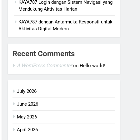
KAYA787 Login dengan Sistem Navigasi yang
Mendukung Aktivitas Harian
KAYA787 dengan Antarmuka Responsif untuk
Aktivitas Digital Modern
Recent Comments
A WordPress Commenter
on
Hello world!
July 2026
June 2026
May 2026
April 2026