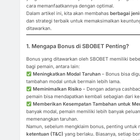
cara memanfaatkannya dengan optimal.
Dalam artikel ini, kita akan membahas
berbagai jen
dan strategi terbaik untuk memaksimalkan keuntun
ditawarkan.
1. Mengapa Bonus di SBOBET Penting?
Bonus yang ditawarkan oleh SBOBET memiliki beb
bagi pemain, antara lain:
Meningkatkan Modal Taruhan
– Bonus bisa dig
tambahan modal untuk bermain lebih lama.
Meminimalkan Risiko
– Dengan adanya cashback
pemain bisa mendapatkan kembali sebagian dari k
Memberikan Kesempatan Tambahan untuk Me
banyak modal, pemain memiliki lebih banyak pelua
memenangkan taruhan.
Namun, sebelum mengklaim bonus, penting untu
ketentuan (T&C)
yang berlaku. Biasanya, setiap bo