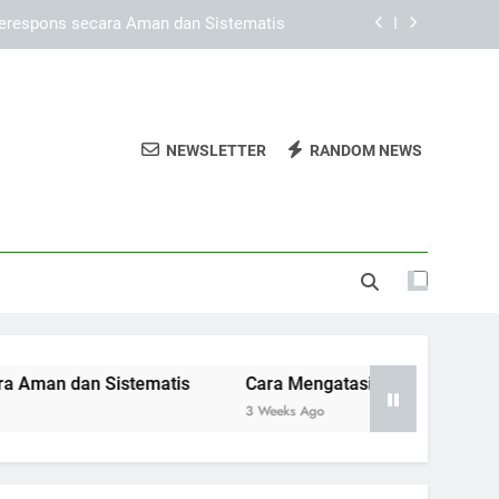
 Merespons secara Aman dan Sistematis
A787 Alternatif yang Tidak Merespons
gasi yang Mendukung Aktivitas Harian
NEWSLETTER
RANDOM NEWS
Merespons secara Aman dan Terstruktur
 Merespons secara Aman dan Sistematis
A787 Alternatif yang Tidak Merespons
gasi yang Mendukung Aktivitas Harian
 Sistematis
Cara Mengatasi KAYA787 Alternatif yang T
3 Weeks Ago