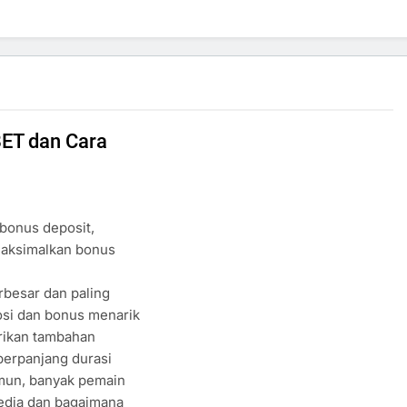
BET dan Cara
 bonus deposit,
maksimalkan bonus
erbesar dan paling
osi dan bonus menarik
rikan tambahan
perpanjang durasi
mun, banyak pemain
edia dan bagaimana