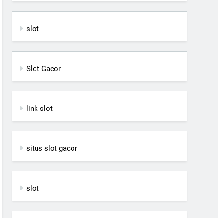
slot
Slot Gacor
link slot
situs slot gacor
slot