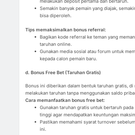
melakukan deposit pertama dan bertaruh.
Semakin banyak pemain yang diajak, semaki
bisa diperoleh.
Tips memaksimalkan bonus referral:
Bagikan kode referral ke teman yang memang
taruhan online.
Gunakan media sosial atau forum untuk m
kepada calon pemain baru.
d. Bonus Free Bet (Taruhan Gratis)
Bonus ini diberikan dalam bentuk taruhan gratis, d
melakukan taruhan tanpa menggunakan saldo priba
Cara memanfaatkan bonus free bet:
Gunakan taruhan gratis untuk bertaruh pada
tinggi agar mendapatkan keuntungan maksim
Pastikan memahami syarat turnover sebel
ini.