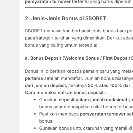
persyaratan turnover
tertentu yang harus dipenuhi 
2. Jenis-Jenis Bonus di SBOBET
SBOBET menawarkan berbagai jenis bonus bagi pe
pada kategori taruhan yang dimainkan. Berikut adal
bonus yang paling umum tersedia:
a. Bonus Deposit (Welcome Bonus / First Deposit 
Bonus ini diberikan kepada pemain baru yang mel
pertama
setelah mendaftar. Jumlah bonus biasany
dari jumlah deposit
, misalnya
50% atau 100% dari 
Cara memaksimalkan bonus deposit:
Gunakan
deposit dalam jumlah maksimal
ya
bonus agar mendapatkan nilai bonus terbesa
Pastikan membaca
persyaratan turnover
se
bonus.
Gunakan bonus untuk taruhan yang memilik