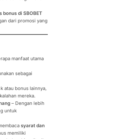
is bonus di SBOBET
gan dari promosi yang
erapa manfaat utama
unakan sebagai
 atau bonus lainnya,
ekalahan mereka.
nang
– Dengan lebih
ng untuk
k membaca
syarat dan
nus memiliki