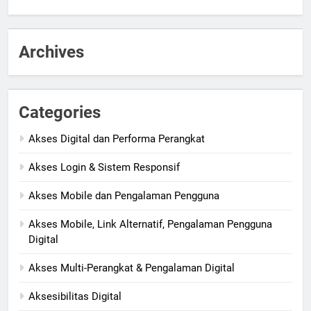
Archives
Categories
Akses Digital dan Performa Perangkat
Akses Login & Sistem Responsif
Akses Mobile dan Pengalaman Pengguna
Akses Mobile, Link Alternatif, Pengalaman Pengguna
Digital
Akses Multi-Perangkat & Pengalaman Digital
Aksesibilitas Digital