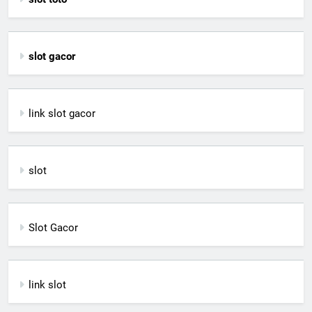
slot gacor
link slot gacor
slot
Slot Gacor
link slot