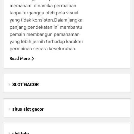
memahami dinamika permainan
tanpa terganggu oleh pola visual
yang tidak konsisten.Dalam jangka
panjang,pendekatan ini membantu
pemain membangun pemahaman
yang lebih jernih terhadap karakter
permainan secara keseluruhan.
Read More
SLOT GACOR
situs slot gacor
slot toto