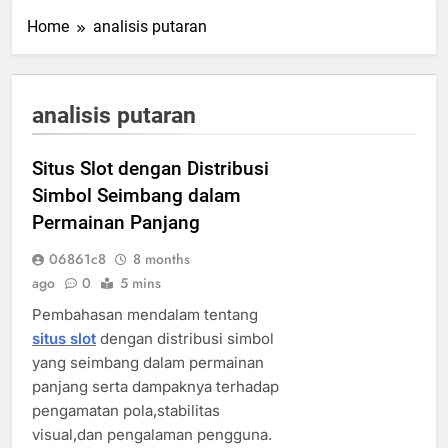
Home
analisis putaran
analisis putaran
Situs Slot dengan Distribusi
Simbol Seimbang dalam
Permainan Panjang
06861c8
8 months
ago
0
5 mins
Pembahasan mendalam tentang
situs slot
dengan distribusi simbol
yang seimbang dalam permainan
panjang serta dampaknya terhadap
pengamatan pola,stabilitas
visual,dan pengalaman pengguna.