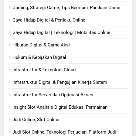
Gaming, Strategi Game, Tips Bermain, Panduan Game
Gaya Hidup Digital & Perilaku Online
Gaya Hidup Digital | Teknologi | Mobilitas Online
Hiburan Digital & Game Aksi
Hukum & Kebijakan Digital
Infrastruktur & Teknologi Cloud
Infrastruktur Digital & Pengujian Kinerja Sistem
Infrastruktur Server dan Optimasi Akses
Insight Slot Analisis Digital Edukasi Permainan
Judi Online, Slot Online
Judi Slot Online, Teknologi Perjudian, Platform Judi