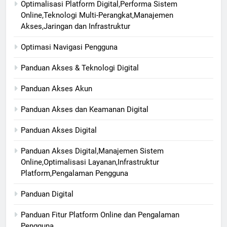
Optimalisasi Platform Digital,Performa Sistem
Online,Teknologi Multi-Perangkat,Manajemen
Akses,Jaringan dan Infrastruktur
Optimasi Navigasi Pengguna
Panduan Akses & Teknologi Digital
Panduan Akses Akun
Panduan Akses dan Keamanan Digital
Panduan Akses Digital
Panduan Akses Digital,Manajemen Sistem
Online,Optimalisasi Layanan,Infrastruktur
Platform,Pengalaman Pengguna
Panduan Digital
Panduan Fitur Platform Online dan Pengalaman
Pengguna