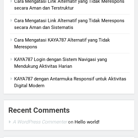
Cara Mengatasi Link Alternatif yang Tidak Merespons
secara Aman dan Terstruktur
Cara Mengatasi Link Alternatif yang Tidak Merespons
secara Aman dan Sistematis
Cara Mengatasi KAYA787 Alternatif yang Tidak
Merespons
KAYA787 Login dengan Sistem Navigasi yang
Mendukung Aktivitas Harian
KAYA787 dengan Antarmuka Responsif untuk Aktivitas
Digital Modern
Recent Comments
A WordPress Commenter
on
Hello world!