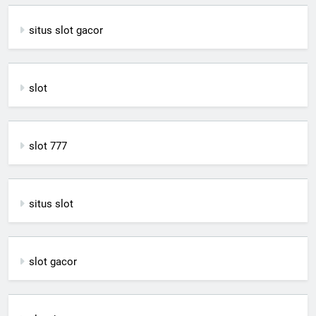
situs slot gacor
slot
slot 777
situs slot
slot gacor