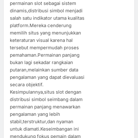
permainan slot sebagai sistem
dinamis,distribusi simbol menjadi
salah satu indikator utama kualitas
platform.Mereka cenderung
memilih situs yang menunjukkan
keteraturan visual karena hal
tersebut mempermudah proses
pemahaman.Permainan panjang
bukan lagi sekadar rangkaian
putaran,melainkan sumber data
pengalaman yang dapat dievaluasi
secara objektif.
Kesimpulannya,situs slot dengan
distribusi simbol seimbang dalam
permainan panjang menawarkan
pengalaman yang lebih
stabil,terstruktur,dan nyaman
untuk diamati.Keseimbangan ini
mendukung fokus pemain dalam