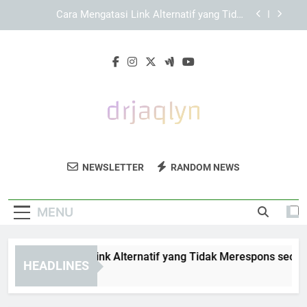
Skip
Cara Mengatasi KAYA787 Alternatif yang Tidak
to
Merespons
content
KAYA787 Login dengan Sistem Navigasi yang
Mendukung Aktivitas Harian
Cara Mengatasi Link Alternatif yang Tidak
Merespons secara Aman dan Terstruktur
Cara Mengatasi Link Alternatif yang Tidak
Merespons secara Aman dan Sistematis
Cara Mengatasi KAYA787 Alternatif yang Tidak
Merespons
Dr. Jaqlyn
Dapatkan Layanan Kesehatan Profesional
KAYA787 Login dengan Sistem Navigasi yang
NEWSLETTER
RANDOM NEWS
Mendukung Aktivitas Harian
Dari Dr. Jaqlyn.
MENU
ra Mengatasi Link Alternatif yang Tidak Merespons secara Am
HEADLINES
Weeks Ago