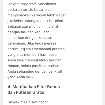
jackpot progresif. Sebaliknya,
bertaruh terlalu besar bisa
menyebabkan kerugian lebih cepat
jika keberuntungan tidak berpihak.
Sebagai aturan umum, mulailah
dengan taruhan kecil dan
sesuaikan dengan keadaan
permainan. Jika Anda merasa
beruntung atau mendekati putaran
yang bisa memberi hasil besar,
Anda bisa meningkatkan taruhan.
Namun, selalu pastikan taruhan
Anda sebanding dengan bankroll
yang Anda miliki.
4.
Manfaatkan Fitur Bonus
dan Putaran Gratis
Banyak mesin slot gacor