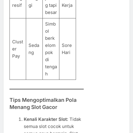
resif
gi
g tapi
Kerja
besar
Simb
ol
berk
Clust
Seda
elom
Sore
er
ng
pok
Hari
Pay
di
tenga
h
Tips Mengoptimalkan Pola
Menang Slot Gacor
Kenali Karakter Slot:
Tidak
semua slot cocok untuk