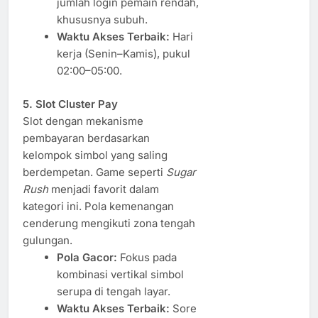
jumlah login pemain rendah,
khususnya subuh.
Waktu Akses Terbaik:
Hari
kerja (Senin–Kamis), pukul
02:00–05:00.
5. Slot Cluster Pay
Slot dengan mekanisme
pembayaran berdasarkan
kelompok simbol yang saling
berdempetan. Game seperti
Sugar
Rush
menjadi favorit dalam
kategori ini. Pola kemenangan
cenderung mengikuti zona tengah
gulungan.
Pola Gacor:
Fokus pada
kombinasi vertikal simbol
serupa di tengah layar.
Waktu Akses Terbaik:
Sore