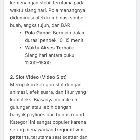
kemenangan stabil terutama pada
waktu siang hari. Pola menangnya
didominasi oleh kombinasi simbol
buah, angka tujuh, dan BAR.
Pola Gacor:
Bermain dalam
durasi pendek 10–15 menit.
Waktu Akses Terbaik:
Siang hari antara pukul
12:00–15:00.
2. Slot Video (Video Slot)
Merupakan kategori slot dengan
animasi, efek suara, dan fitur yang
kompleks. Biasanya memiliki 5
gulungan atau lebih dengan
banyak paylines dan bonus round.
Kategori ini sangat populer karena
sering menawarkan
frequent win
patterns
, terutama saat scatter dan