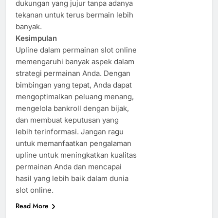
dukungan yang jujur tanpa adanya
tekanan untuk terus bermain lebih
banyak.
Kesimpulan
Upline dalam permainan slot online
memengaruhi banyak aspek dalam
strategi permainan Anda. Dengan
bimbingan yang tepat, Anda dapat
mengoptimalkan peluang menang,
mengelola bankroll dengan bijak,
dan membuat keputusan yang
lebih terinformasi. Jangan ragu
untuk memanfaatkan pengalaman
upline untuk meningkatkan kualitas
permainan Anda dan mencapai
hasil yang lebih baik dalam dunia
slot online.
Read More