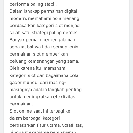
performa paling stabil.
Dalam lanskap permainan digital
modern, memahami pola menang
berdasarkan kategori slot menjadi
salah satu strategi paling cerdas.
Banyak pemain berpengalaman
sepakat bahwa tidak semua jenis
permainan slot memberikan
peluang kemenangan yang sama.
Oleh karena itu, memahami
kategori slot dan bagaimana pola
gacor muncul dari masing-
masingnya adalah langkah penting
untuk meningkatkan efektivitas
permainan.
Slot online saat ini terbagi ke
dalam berbagai kategori
berdasarkan fitur utama, volatilitas,
hingga mekanisme pembayaran.