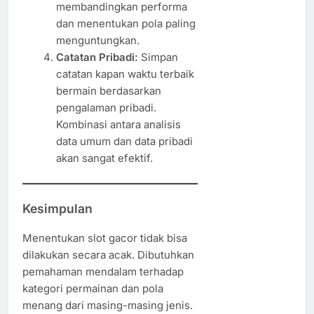
membandingkan performa
dan menentukan pola paling
menguntungkan.
Catatan Pribadi:
Simpan
catatan kapan waktu terbaik
bermain berdasarkan
pengalaman pribadi.
Kombinasi antara analisis
data umum dan data pribadi
akan sangat efektif.
Kesimpulan
Menentukan slot gacor tidak bisa
dilakukan secara acak. Dibutuhkan
pemahaman mendalam terhadap
kategori permainan dan pola
menang dari masing-masing jenis.