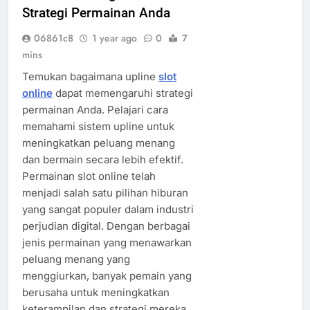
Strategi Permainan Anda
06861c8
1 year ago
0
7
mins
Temukan bagaimana upline
slot
online
dapat memengaruhi strategi
permainan Anda. Pelajari cara
memahami sistem upline untuk
meningkatkan peluang menang
dan bermain secara lebih efektif.
Permainan slot online telah
menjadi salah satu pilihan hiburan
yang sangat populer dalam industri
perjudian digital. Dengan berbagai
jenis permainan yang menawarkan
peluang menang yang
menggiurkan, banyak pemain yang
berusaha untuk meningkatkan
keterampilan dan strategi mereka