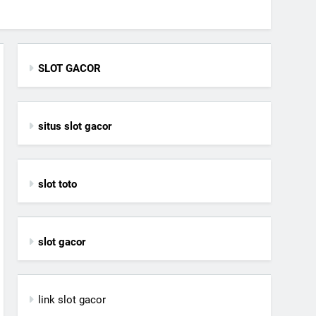
SLOT GACOR
situs slot gacor
slot toto
slot gacor
link slot gacor