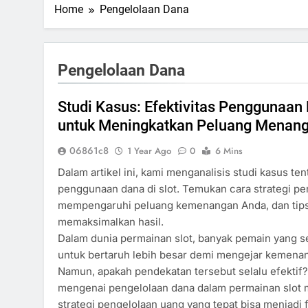
Home
Pengelolaan Dana
Pengelolaan Dana
Studi Kasus: Efektivitas Penggunaan 
untuk Meningkatkan Peluang Menan
06861c8
1 Year Ago
0
6 Mins
Dalam artikel ini, kami menganalisis studi kasus ten
penggunaan dana di slot. Temukan cara strategi pe
mempengaruhi peluang kemenangan Anda, dan tips
memaksimalkan hasil.
Dalam dunia permainan slot, banyak pemain yang se
untuk bertaruh lebih besar demi mengejar kemenan
Namun, apakah pendekatan tersebut selalu efektif
mengenai pengelolaan dana dalam permainan slot
strategi pengelolaan uang yang tepat bisa menjadi