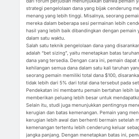
dari forum perjudian menunjukkan bahwa pemain y
strategi pengelolaan dana yang bijak cenderung me
menang yang lebih tinggi. Misalnya, seorang pem
mereka dalam beberapa sesi permainan lebih cen
hasil yang lebih baik dibandingkan dengan pemain 
dalam satu waktu.
Salah satu teknik pengelolaan dana yang disarankan
adalah “bet sizing”, yaitu menetapkan batas taruha
dana yang tersedia. Dengan cara ini, pemain dapat 
kehilangan semua dana dalam satu kali taruhan yang
seorang pemain memiliki total dana $100, disarank
tidak lebih dari 5% dari total dana tersebut pada se
Pendekatan ini membantu pemain bertahan lebih l
memberikan peluang lebih besar untuk mendapatk
Selain itu, studi juga menunjukkan pentingnya men
kerugian dan batas kemenangan. Pemain yang men
kerugian lebih awal dan berhenti bermain setelah 
kemenangan tertentu lebih cenderung keluar seb
jangka panjang. Dengan menetapkan batas ini, pema