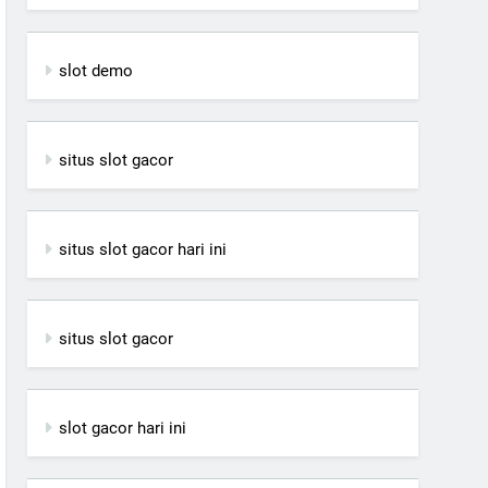
slot demo
situs slot gacor
situs slot gacor hari ini
situs slot gacor
slot gacor hari ini