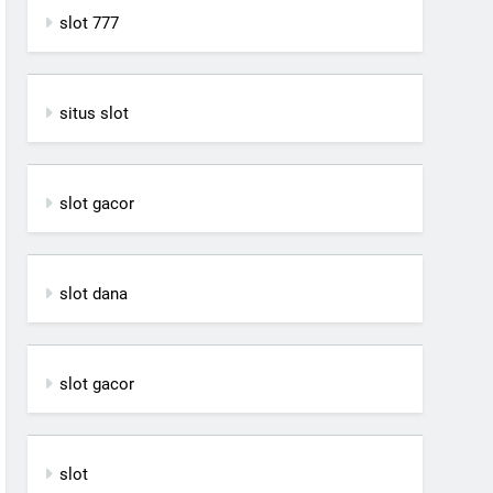
slot 777
situs slot
slot gacor
slot dana
slot gacor
slot