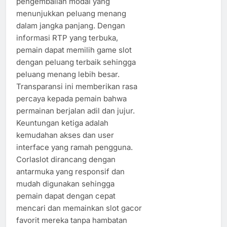
pengembalian modal yang
menunjukkan peluang menang
dalam jangka panjang. Dengan
informasi RTP yang terbuka,
pemain dapat memilih game slot
dengan peluang terbaik sehingga
peluang menang lebih besar.
Transparansi ini memberikan rasa
percaya kepada pemain bahwa
permainan berjalan adil dan jujur.
Keuntungan ketiga adalah
kemudahan akses dan user
interface yang ramah pengguna.
Corlaslot dirancang dengan
antarmuka yang responsif dan
mudah digunakan sehingga
pemain dapat dengan cepat
mencari dan memainkan slot gacor
favorit mereka tanpa hambatan