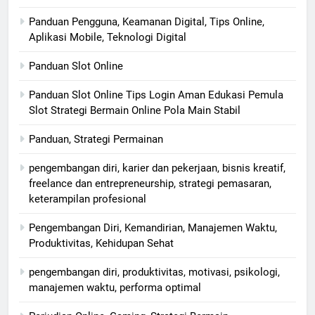
Panduan Pengguna, Keamanan Digital, Tips Online,
Aplikasi Mobile, Teknologi Digital
Panduan Slot Online
Panduan Slot Online Tips Login Aman Edukasi Pemula
Slot Strategi Bermain Online Pola Main Stabil
Panduan, Strategi Permainan
pengembangan diri, karier dan pekerjaan, bisnis kreatif,
freelance dan entrepreneurship, strategi pemasaran,
keterampilan profesional
Pengembangan Diri, Kemandirian, Manajemen Waktu,
Produktivitas, Kehidupan Sehat
pengembangan diri, produktivitas, motivasi, psikologi,
manajemen waktu, performa optimal