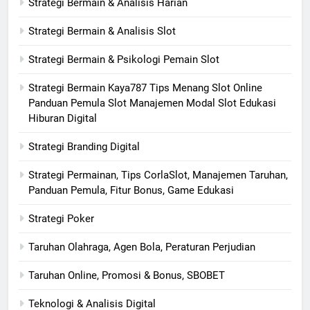
Strategi Bermain & Analisis Harian
Strategi Bermain & Analisis Slot
Strategi Bermain & Psikologi Pemain Slot
Strategi Bermain Kaya787 Tips Menang Slot Online
Panduan Pemula Slot Manajemen Modal Slot Edukasi
Hiburan Digital
Strategi Branding Digital
Strategi Permainan, Tips CorlaSlot, Manajemen Taruhan,
Panduan Pemula, Fitur Bonus, Game Edukasi
Strategi Poker
Taruhan Olahraga, Agen Bola, Peraturan Perjudian
Taruhan Online, Promosi & Bonus, SBOBET
Teknologi & Analisis Digital