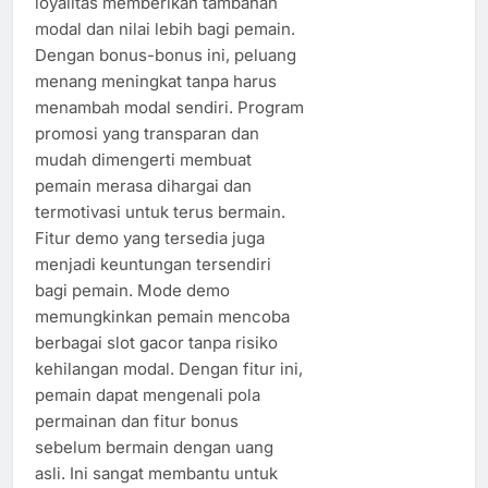
loyalitas memberikan tambahan
modal dan nilai lebih bagi pemain.
Dengan bonus-bonus ini, peluang
menang meningkat tanpa harus
menambah modal sendiri. Program
promosi yang transparan dan
mudah dimengerti membuat
pemain merasa dihargai dan
termotivasi untuk terus bermain.
Fitur demo yang tersedia juga
menjadi keuntungan tersendiri
bagi pemain. Mode demo
memungkinkan pemain mencoba
berbagai slot gacor tanpa risiko
kehilangan modal. Dengan fitur ini,
pemain dapat mengenali pola
permainan dan fitur bonus
sebelum bermain dengan uang
asli. Ini sangat membantu untuk