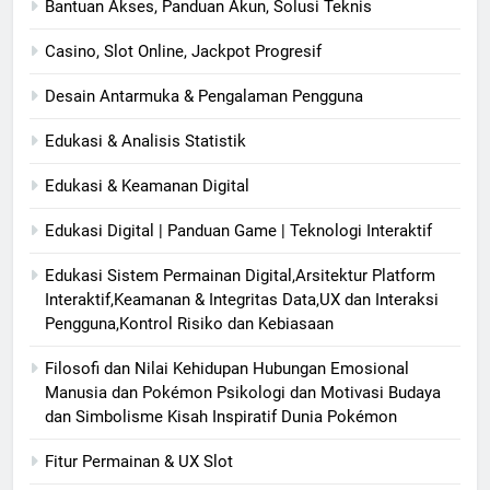
Bantuan Akses, Panduan Akun, Solusi Teknis
Casino, Slot Online, Jackpot Progresif
Desain Antarmuka & Pengalaman Pengguna
Edukasi & Analisis Statistik
Edukasi & Keamanan Digital
Edukasi Digital | Panduan Game | Teknologi Interaktif
Edukasi Sistem Permainan Digital,Arsitektur Platform
Interaktif,Keamanan & Integritas Data,UX dan Interaksi
Pengguna,Kontrol Risiko dan Kebiasaan
Filosofi dan Nilai Kehidupan Hubungan Emosional
Manusia dan Pokémon Psikologi dan Motivasi Budaya
dan Simbolisme Kisah Inspiratif Dunia Pokémon
Fitur Permainan & UX Slot