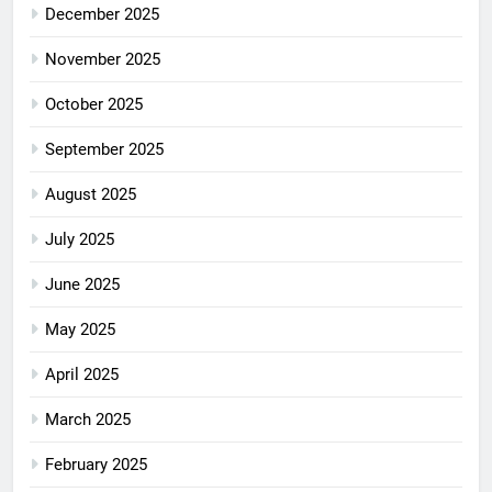
December 2025
November 2025
October 2025
September 2025
August 2025
July 2025
June 2025
May 2025
April 2025
March 2025
February 2025