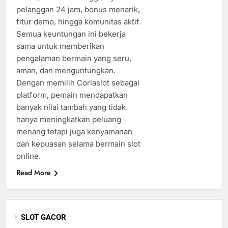
pelanggan 24 jam, bonus menarik,
fitur demo, hingga komunitas aktif.
Semua keuntungan ini bekerja
sama untuk memberikan
pengalaman bermain yang seru,
aman, dan menguntungkan.
Dengan memilih Corlaslot sebagai
platform, pemain mendapatkan
banyak nilai tambah yang tidak
hanya meningkatkan peluang
menang tetapi juga kenyamanan
dan kepuasan selama bermain slot
online.
Read More
SLOT GACOR