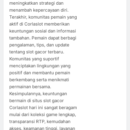
meningkatkan strategi dan
menambah kepercayaan diri.
Terakhir, komunitas pemain yang
aktif di Corlaslot memberikan
keuntungan sosial dan informasi
tambahan. Pemain dapat berbagi
pengalaman, tips, dan update
tentang slot gacor terbaru.
Komunitas yang suportif
menciptakan lingkungan yang
positif dan membantu pemain
berkembang serta menikmati
permainan bersama.
Kesimpulannya, keuntungan
bermain di situs slot gacor
Corlaslot hari ini sangat beragam
mulai dari koleksi game lengkap,
transparansi RTP, kemudahan
akses, keamanan tinggi, layanan