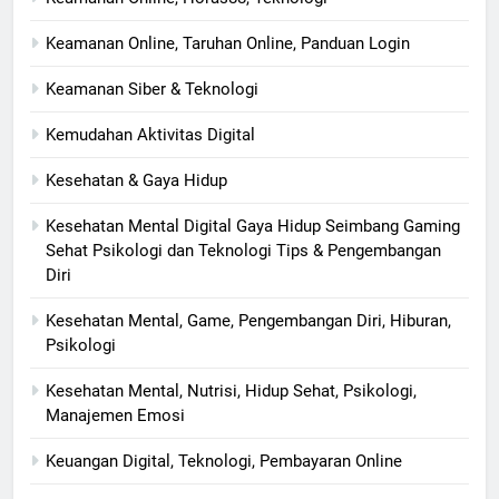
Keamanan Online, Taruhan Online, Panduan Login
Keamanan Siber & Teknologi
Kemudahan Aktivitas Digital
Kesehatan & Gaya Hidup
Kesehatan Mental Digital Gaya Hidup Seimbang Gaming
Sehat Psikologi dan Teknologi Tips & Pengembangan
Diri
Kesehatan Mental, Game, Pengembangan Diri, Hiburan,
Psikologi
Kesehatan Mental, Nutrisi, Hidup Sehat, Psikologi,
Manajemen Emosi
Keuangan Digital, Teknologi, Pembayaran Online