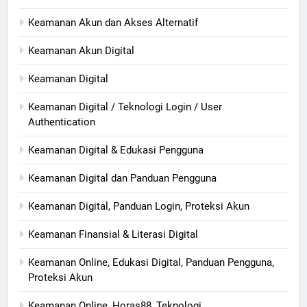
Keamanan Akun dan Akses Alternatif
Keamanan Akun Digital
Keamanan Digital
Keamanan Digital / Teknologi Login / User
Authentication
Keamanan Digital & Edukasi Pengguna
Keamanan Digital dan Panduan Pengguna
Keamanan Digital, Panduan Login, Proteksi Akun
Keamanan Finansial & Literasi Digital
Keamanan Online, Edukasi Digital, Panduan Pengguna,
Proteksi Akun
Keamanan Online, Horas88, Teknologi