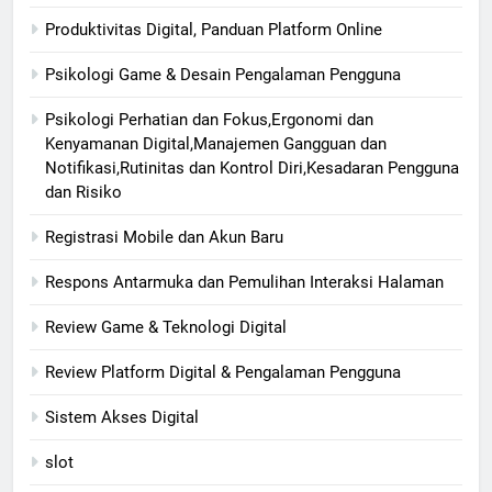
Produktivitas Digital, Panduan Platform Online
Psikologi Game & Desain Pengalaman Pengguna
Psikologi Perhatian dan Fokus,Ergonomi dan
Kenyamanan Digital,Manajemen Gangguan dan
Notifikasi,Rutinitas dan Kontrol Diri,Kesadaran Pengguna
dan Risiko
Registrasi Mobile dan Akun Baru
Respons Antarmuka dan Pemulihan Interaksi Halaman
Review Game & Teknologi Digital
Review Platform Digital & Pengalaman Pengguna
Sistem Akses Digital
slot