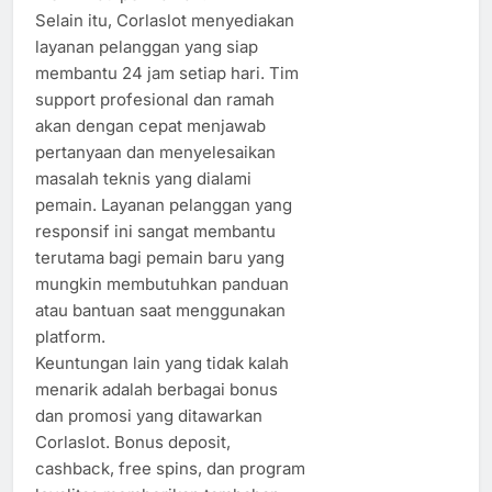
Selain itu, Corlaslot menyediakan
layanan pelanggan yang siap
membantu 24 jam setiap hari. Tim
support profesional dan ramah
akan dengan cepat menjawab
pertanyaan dan menyelesaikan
masalah teknis yang dialami
pemain. Layanan pelanggan yang
responsif ini sangat membantu
terutama bagi pemain baru yang
mungkin membutuhkan panduan
atau bantuan saat menggunakan
platform.
Keuntungan lain yang tidak kalah
menarik adalah berbagai bonus
dan promosi yang ditawarkan
Corlaslot. Bonus deposit,
cashback, free spins, dan program