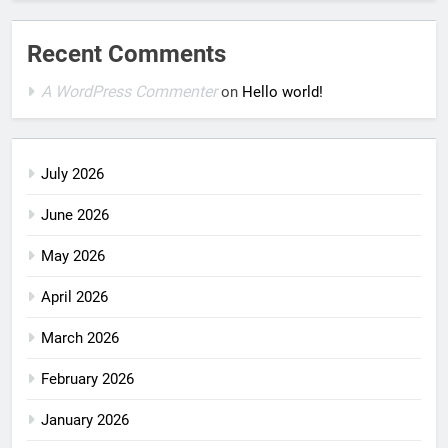
Recent Comments
A WordPress Commenter
on
Hello world!
July 2026
June 2026
May 2026
April 2026
March 2026
February 2026
January 2026