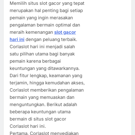
Memilih situs slot gacor yang tepat
merupakan hal penting bagi setiap
pemain yang ingin merasakan
pengalaman bermain optimal dan
meraih kemenangan
slot gacor
hari ini
dengan peluang terbaik.
Corlaslot hari ini menjadi salah
satu pilihan utama bagi banyak
pemain karena berbagai
keuntungan yang ditawarkannya.
Dari fitur lengkap, keamanan yang
terjamin, hingga kemudahan akses,
Corlaslot memberikan pengalaman
bermain yang memuaskan dan
menguntungkan. Berikut adalah
beberapa keuntungan utama
bermain di situs slot gacor
Corlaslot hari ini.
Pertama, Corlaslot menyediakan