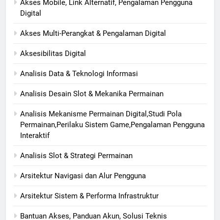
Akses Mobile, Link Alternatif, Pengalaman Pengguna
Digital
Akses Multi-Perangkat & Pengalaman Digital
Aksesibilitas Digital
Analisis Data & Teknologi Informasi
Analisis Desain Slot & Mekanika Permainan
Analisis Mekanisme Permainan Digital,Studi Pola
Permainan,Perilaku Sistem Game,Pengalaman Pengguna
Interaktif
Analisis Slot & Strategi Permainan
Arsitektur Navigasi dan Alur Pengguna
Arsitektur Sistem & Performa Infrastruktur
Bantuan Akses, Panduan Akun, Solusi Teknis