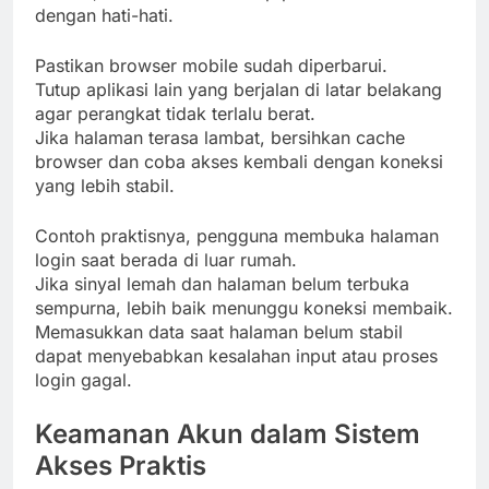
dengan hati-hati.
Pastikan browser mobile sudah diperbarui.
Tutup aplikasi lain yang berjalan di latar belakang
agar perangkat tidak terlalu berat.
Jika halaman terasa lambat, bersihkan cache
browser dan coba akses kembali dengan koneksi
yang lebih stabil.
Contoh praktisnya, pengguna membuka halaman
login saat berada di luar rumah.
Jika sinyal lemah dan halaman belum terbuka
sempurna, lebih baik menunggu koneksi membaik.
Memasukkan data saat halaman belum stabil
dapat menyebabkan kesalahan input atau proses
login gagal.
Keamanan Akun dalam Sistem
Akses Praktis