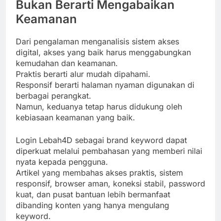
Bukan Berarti Mengabaikan
Keamanan
Dari pengalaman menganalisis sistem akses
digital, akses yang baik harus menggabungkan
kemudahan dan keamanan.
Praktis berarti alur mudah dipahami.
Responsif berarti halaman nyaman digunakan di
berbagai perangkat.
Namun, keduanya tetap harus didukung oleh
kebiasaan keamanan yang baik.
Login Lebah4D sebagai brand keyword dapat
diperkuat melalui pembahasan yang memberi nilai
nyata kepada pengguna.
Artikel yang membahas akses praktis, sistem
responsif, browser aman, koneksi stabil, password
kuat, dan pusat bantuan lebih bermanfaat
dibanding konten yang hanya mengulang
keyword.