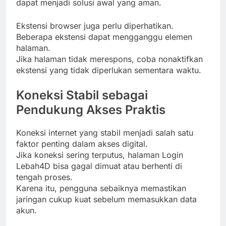
dapat menjadi solusi awal yang aman.
Ekstensi browser juga perlu diperhatikan.
Beberapa ekstensi dapat mengganggu elemen
halaman.
Jika halaman tidak merespons, coba nonaktifkan
ekstensi yang tidak diperlukan sementara waktu.
Koneksi Stabil sebagai
Pendukung Akses Praktis
Koneksi internet yang stabil menjadi salah satu
faktor penting dalam akses digital.
Jika koneksi sering terputus, halaman Login
Lebah4D bisa gagal dimuat atau berhenti di
tengah proses.
Karena itu, pengguna sebaiknya memastikan
jaringan cukup kuat sebelum memasukkan data
akun.