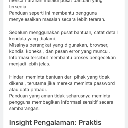
mencari arahan melalui pusat bantuan yang
tersedia.
Panduan seperti ini membantu pengguna
menyelesaikan masalah secara lebih terarah.
Sebelum menggunakan pusat bantuan, catat detail
kendala yang dialami.
Misalnya perangkat yang digunakan, browser,
kondisi koneksi, dan pesan error yang muncul.
Informasi tersebut membantu proses pengecekan
menjadi lebih jelas.
Hindari meminta bantuan dari pihak yang tidak
dikenal, terutama jika mereka meminta password
atau data pribadi.
Panduan yang aman tidak seharusnya meminta
pengguna membagikan informasi sensitif secara
sembarangan.
Insight Pengalaman: Praktis