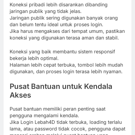
Koneksi pribadi lebih disarankan dibanding
jaringan publik yang tidak jelas.
Jaringan publik sering digunakan banyak orang
dan belum tentu ideal untuk proses login.
Jika harus mengakses dari tempat umum, pastikan
koneksi yang digunakan terasa aman dan stabil.
Koneksi yang baik membantu sistem responsif
bekerja lebih optimal.
Halaman lebih cepat terbuka, tombol lebih mudah
digunakan, dan proses login terasa lebih nyaman.
Pusat Bantuan untuk Kendala
Akses
Pusat bantuan memiliki peran penting saat
pengguna mengalami kendala.
Jika Login Lebah4D tidak terbuka, loading terlalu
lama, atau password tidak cocok, pengguna dapat