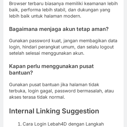
Browser terbaru biasanya memiliki keamanan lebih
baik, performa lebih stabil, dan dukungan yang
lebih baik untuk halaman modern.
Bagaimana menjaga akun tetap aman?
Gunakan password kuat, jangan membagikan data
login, hindari perangkat umum, dan selalu logout
setelah selesai menggunakan akun.
Kapan perlu menggunakan pusat
bantuan?
Gunakan pusat bantuan jika halaman tidak
terbuka, login gagal, password bermasalah, atau
akses terasa tidak normal.
Internal Linking Suggestion
Cara Login Lebah4D dengan Langkah