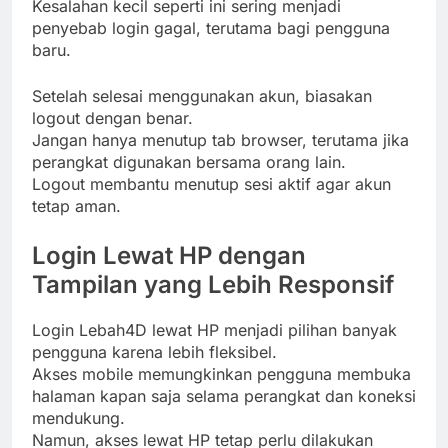
Kesalahan kecil seperti ini sering menjadi
penyebab login gagal, terutama bagi pengguna
baru.
Setelah selesai menggunakan akun, biasakan
logout dengan benar.
Jangan hanya menutup tab browser, terutama jika
perangkat digunakan bersama orang lain.
Logout membantu menutup sesi aktif agar akun
tetap aman.
Login Lewat HP dengan
Tampilan yang Lebih Responsif
Login Lebah4D lewat HP menjadi pilihan banyak
pengguna karena lebih fleksibel.
Akses mobile memungkinkan pengguna membuka
halaman kapan saja selama perangkat dan koneksi
mendukung.
Namun, akses lewat HP tetap perlu dilakukan