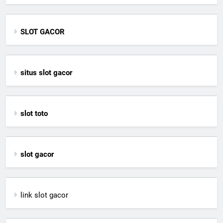
SLOT GACOR
situs slot gacor
slot toto
slot gacor
link slot gacor