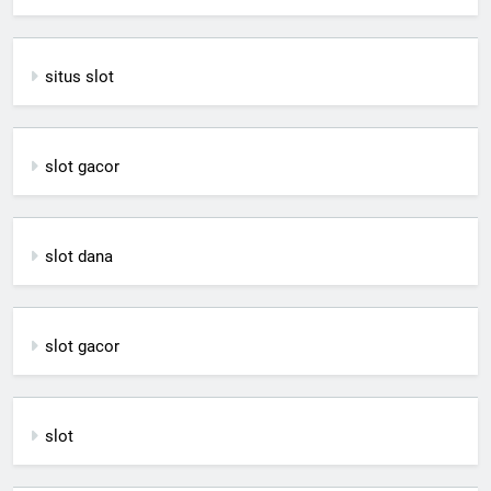
situs slot
slot gacor
slot dana
slot gacor
slot