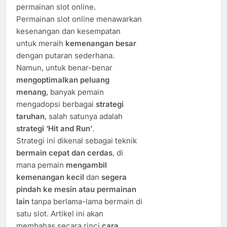
permainan slot online.
Permainan slot online menawarkan
kesenangan dan kesempatan
untuk meraih
kemenangan besar
dengan putaran sederhana.
Namun, untuk benar-benar
mengoptimalkan peluang
menang
, banyak pemain
mengadopsi berbagai
strategi
taruhan
, salah satunya adalah
strategi ‘Hit and Run’
.
Strategi ini dikenal sebagai teknik
bermain cepat dan cerdas
, di
mana pemain
mengambil
kemenangan kecil
dan
segera
pindah ke mesin atau permainan
lain
tanpa berlama-lama bermain di
satu slot. Artikel ini akan
membahas secara rinci
cara