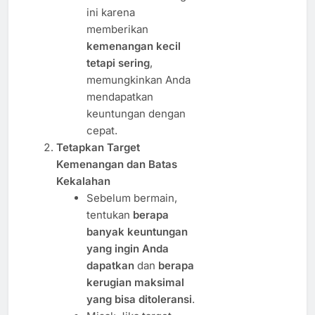
ini karena
memberikan
kemenangan kecil
tetapi sering
,
memungkinkan Anda
mendapatkan
keuntungan dengan
cepat.
Tetapkan Target
Kemenangan dan Batas
Kekalahan
Sebelum bermain,
tentukan
berapa
banyak keuntungan
yang ingin Anda
dapatkan
dan
berapa
kerugian maksimal
yang bisa ditoleransi
.