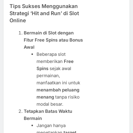
Tips Sukses Menggunakan
Strategi ‘Hit and Run’ di Slot
Online
Bermain di Slot dengan
Fitur Free Spins atau Bonus
Awal
Beberapa slot
memberikan
Free
Spins
sejak awal
permainan,
manfaatkan ini untuk
menambah peluang
menang
tanpa risiko
modal besar.
Tetapkan Batas Waktu
Bermain
Jangan hanya
menetapkan
target