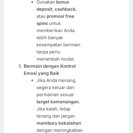
Gunakan
bonus
deposit
,
cashback
,
atau
promosi free
spins
untuk
memberikan Anda
lebih banyak
kesempatan bermain
tanpa perlu
menambah modal.
Bermain dengan Kontrol
Emosi yang Baik
Jika Anda menang,
segera keluar dari
permainan sesuai
target kemenangan
.
Jika kalah, tetap
tenang dan jangan
memburu kekalahan
dengan meningkatkan