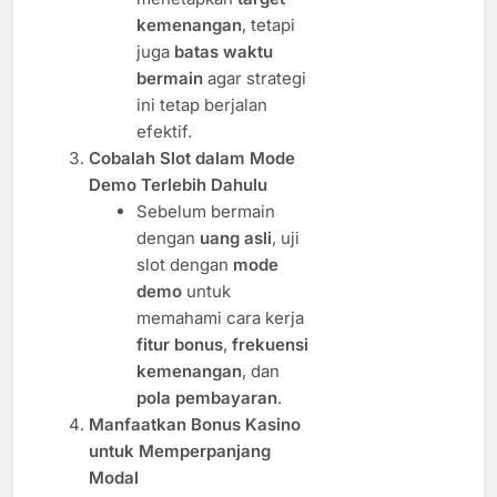
kemenangan
, tetapi
juga
batas waktu
bermain
agar strategi
ini tetap berjalan
efektif.
Cobalah Slot dalam Mode
Demo Terlebih Dahulu
Sebelum bermain
dengan
uang asli
, uji
slot dengan
mode
demo
untuk
memahami cara kerja
fitur bonus
,
frekuensi
kemenangan
, dan
pola pembayaran
.
Manfaatkan Bonus Kasino
untuk Memperpanjang
Modal