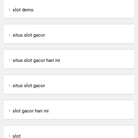
slot demo
situs slot gacor
situs slot gacor hari ini
situs slot gacor
slot gacor hari ini
slot