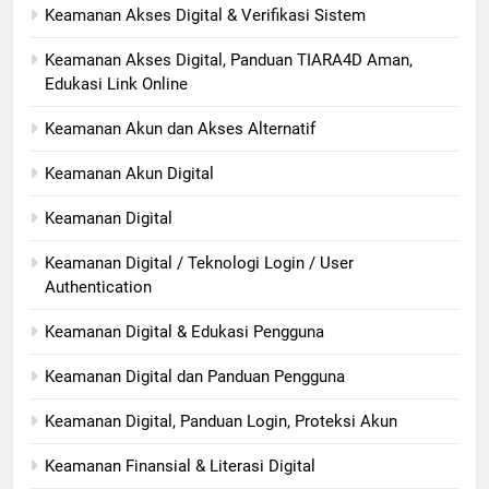
Keamanan Akses Digital & Verifikasi Sistem
Keamanan Akses Digital, Panduan TIARA4D Aman,
Edukasi Link Online
Keamanan Akun dan Akses Alternatif
Keamanan Akun Digital
Keamanan Digital
Keamanan Digital / Teknologi Login / User
Authentication
Keamanan Digital & Edukasi Pengguna
Keamanan Digital dan Panduan Pengguna
Keamanan Digital, Panduan Login, Proteksi Akun
Keamanan Finansial & Literasi Digital