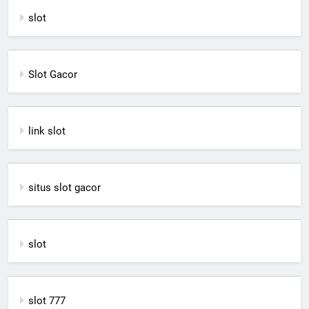
slot
Slot Gacor
link slot
situs slot gacor
slot
slot 777