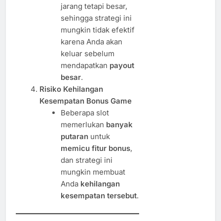
jarang tetapi besar,
sehingga strategi ini
mungkin tidak efektif
karena Anda akan
keluar sebelum
mendapatkan
payout
besar
.
Risiko Kehilangan
Kesempatan Bonus Game
Beberapa slot
memerlukan
banyak
putaran
untuk
memicu fitur bonus
,
dan strategi ini
mungkin membuat
Anda
kehilangan
kesempatan tersebut
.