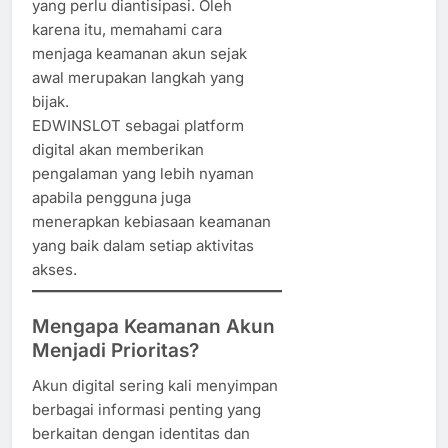
yang perlu diantisipasi. Oleh
karena itu, memahami cara
menjaga keamanan akun sejak
awal merupakan langkah yang
bijak.
EDWINSLOT sebagai platform
digital akan memberikan
pengalaman yang lebih nyaman
apabila pengguna juga
menerapkan kebiasaan keamanan
yang baik dalam setiap aktivitas
akses.
Mengapa Keamanan Akun
Menjadi Prioritas?
Akun digital sering kali menyimpan
berbagai informasi penting yang
berkaitan dengan identitas dan