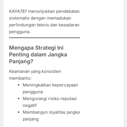
KAYA787 menunjukkan pendekatan
sistematis dengan memadukan
perlindungan teknis dan kesadaran
pengguna.
Mengapa Strategi Ini
Penting dalam Jangka
Panjang?
Keamanan yang konsisten
membantu:
Meningkatkan kepercayaan
pengguna
Mengurangi risiko reputasi
negatif
Membangun loyalitas jangka
panjang