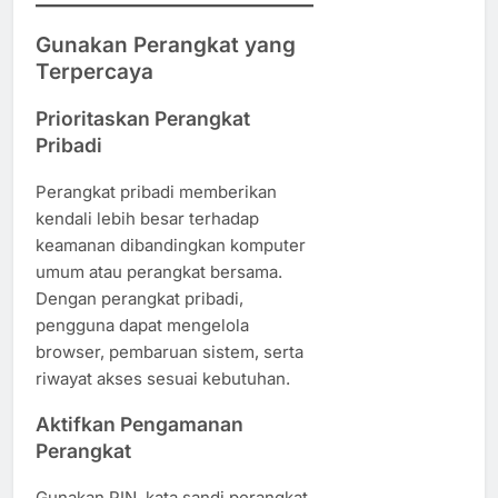
Gunakan Perangkat yang
Terpercaya
Prioritaskan Perangkat
Pribadi
Perangkat pribadi memberikan
kendali lebih besar terhadap
keamanan dibandingkan komputer
umum atau perangkat bersama.
Dengan perangkat pribadi,
pengguna dapat mengelola
browser, pembaruan sistem, serta
riwayat akses sesuai kebutuhan.
Aktifkan Pengamanan
Perangkat
Gunakan PIN, kata sandi perangkat,