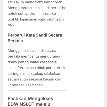
satu akun mengalami kebocoran.
Menggunakan kata sandi berbeda
untuk setiap akun merupakan
praktik keamanan yang jauh lebih
baik.
Perbarui Kata Sandi Secara
Berkala
Mengganti kata sandi secara
berkala membantu mengurangi
risiko penggunaan kredensial
lama. Perubahan tidak perlu terlalu
sering, namun cukup dilakukan
secara rutin sebagai bagian dari
kebiasaan keamanan.
Pastikan Mengakses
EDWINSLOT melalui