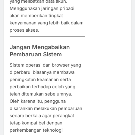
yang melibatkan data akun.
Menggunakan jaringan pribadi
akan memberikan tingkat
kenyamanan yang lebih baik dalam
proses akses.
Jangan Mengabaikan
Pembaruan Sistem
Sistem operasi dan browser yang
diperbarui biasanya membawa
peningkatan keamanan serta
perbaikan terhadap celah yang
telah ditemukan sebelumnya.
Oleh karena itu, pengguna
disarankan melakukan pembaruan
secara berkala agar perangkat
tetap kompatibel dengan
perkembangan teknologi