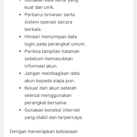
kuat dan unik.
Perbarui browser serta
sistem operasi secara
berkala.
Hindari menyimpan data
login pada perangkat umum.
Periksa tampilan halaman
sebelum memasukkan
informasi akun.
Jangan membagikan data
akun kepada siapa pun.
Keluar dari akun setelah
selesai menggunakan
perangkat bersama.
Gunakan koneksi internet
yang stabil dan terpercaya.
Dengan menerapkan kebiasaan