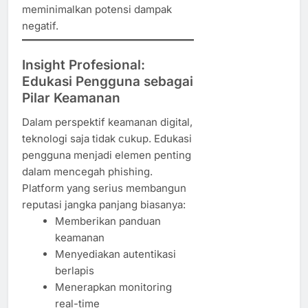
meminimalkan potensi dampak
negatif.
Insight Profesional:
Edukasi Pengguna sebagai
Pilar Keamanan
Dalam perspektif keamanan digital,
teknologi saja tidak cukup. Edukasi
pengguna menjadi elemen penting
dalam mencegah phishing.
Platform yang serius membangun
reputasi jangka panjang biasanya:
Memberikan panduan
keamanan
Menyediakan autentikasi
berlapis
Menerapkan monitoring
real-time