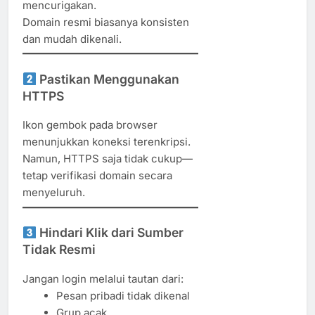
mencurigakan.
Domain resmi biasanya konsisten
dan mudah dikenali.
Pastikan Menggunakan
HTTPS
Ikon gembok pada browser
menunjukkan koneksi terenkripsi.
Namun, HTTPS saja tidak cukup—
tetap verifikasi domain secara
menyeluruh.
Hindari Klik dari Sumber
Tidak Resmi
Jangan login melalui tautan dari:
Pesan pribadi tidak dikenal
Grup acak