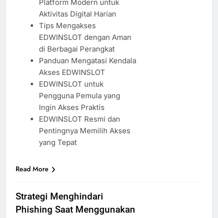
Platform Modern untuk
Aktivitas Digital Harian
Tips Mengakses
EDWINSLOT dengan Aman
di Berbagai Perangkat
Panduan Mengatasi Kendala
Akses EDWINSLOT
EDWINSLOT untuk
Pengguna Pemula yang
Ingin Akses Praktis
EDWINSLOT Resmi dan
Pentingnya Memilih Akses
yang Tepat
Read More
Strategi Menghindari
Phishing Saat Menggunakan