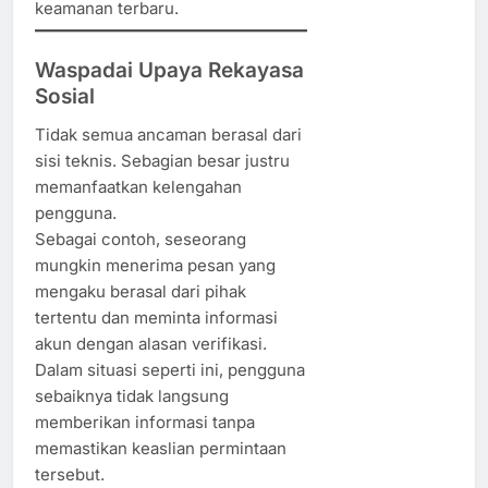
keamanan terbaru.
Waspadai Upaya Rekayasa
Sosial
Tidak semua ancaman berasal dari
sisi teknis. Sebagian besar justru
memanfaatkan kelengahan
pengguna.
Sebagai contoh, seseorang
mungkin menerima pesan yang
mengaku berasal dari pihak
tertentu dan meminta informasi
akun dengan alasan verifikasi.
Dalam situasi seperti ini, pengguna
sebaiknya tidak langsung
memberikan informasi tanpa
memastikan keaslian permintaan
tersebut.