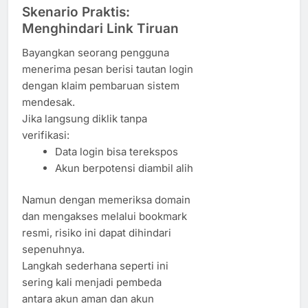
Skenario Praktis:
Menghindari Link Tiruan
Bayangkan seorang pengguna
menerima pesan berisi tautan login
dengan klaim pembaruan sistem
mendesak.
Jika langsung diklik tanpa
verifikasi:
Data login bisa terekspos
Akun berpotensi diambil alih
Namun dengan memeriksa domain
dan mengakses melalui bookmark
resmi, risiko ini dapat dihindari
sepenuhnya.
Langkah sederhana seperti ini
sering kali menjadi pembeda
antara akun aman dan akun