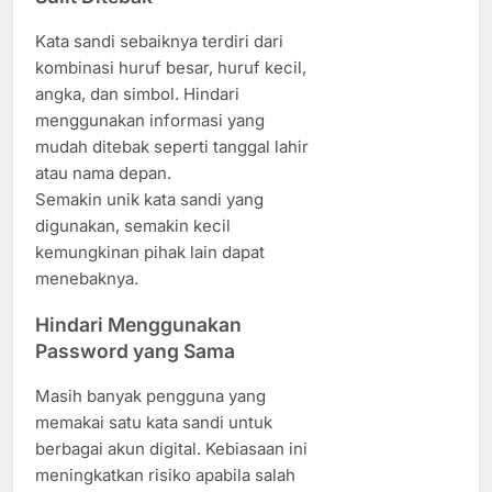
Kata sandi sebaiknya terdiri dari
kombinasi huruf besar, huruf kecil,
angka, dan simbol. Hindari
menggunakan informasi yang
mudah ditebak seperti tanggal lahir
atau nama depan.
Semakin unik kata sandi yang
digunakan, semakin kecil
kemungkinan pihak lain dapat
menebaknya.
Hindari Menggunakan
Password yang Sama
Masih banyak pengguna yang
memakai satu kata sandi untuk
berbagai akun digital. Kebiasaan ini
meningkatkan risiko apabila salah