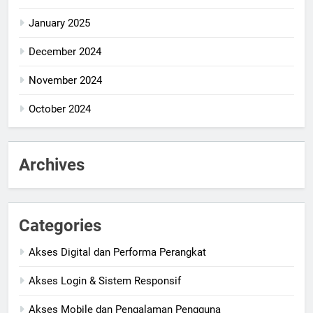
January 2025
December 2024
November 2024
October 2024
Archives
Categories
Akses Digital dan Performa Perangkat
Akses Login & Sistem Responsif
Akses Mobile dan Pengalaman Pengguna