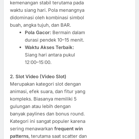
kemenangan stabil terutama pada
waktu siang hari. Pola menangnya
didominasi oleh kombinasi simbol
buah, angka tujuh, dan BAR.
Pola Gacor:
Bermain dalam
durasi pendek 10–15 menit.
Waktu Akses Terbaik:
Siang hari antara pukul
12:00–15:00.
2. Slot Video (Video Slot)
Merupakan kategori slot dengan
animasi, efek suara, dan fitur yang
kompleks. Biasanya memiliki 5
gulungan atau lebih dengan
banyak paylines dan bonus round.
Kategori ini sangat populer karena
sering menawarkan
frequent win
patterns
, terutama saat scatter dan