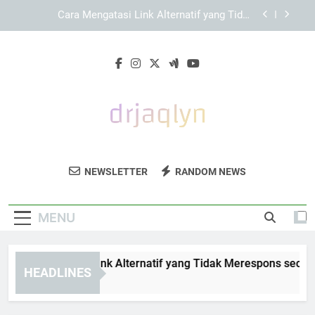
Skip
Cara Mengatasi KAYA787 Alternatif yang Tidak
to
Merespons
content
KAYA787 Login dengan Sistem Navigasi yang
Mendukung Aktivitas Harian
Cara Mengatasi Link Alternatif yang Tidak
Merespons secara Aman dan Terstruktur
Cara Mengatasi Link Alternatif yang Tidak
Merespons secara Aman dan Sistematis
Cara Mengatasi KAYA787 Alternatif yang Tidak
Merespons
Dr. Jaqlyn
Dapatkan Layanan Kesehatan Profesional
KAYA787 Login dengan Sistem Navigasi yang
NEWSLETTER
RANDOM NEWS
Mendukung Aktivitas Harian
Dari Dr. Jaqlyn.
MENU
ra Mengatasi Link Alternatif yang Tidak Merespons secara A
HEADLINES
Weeks Ago