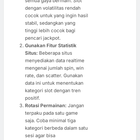
semua gaya bermain. Slot
dengan volatilitas rendah
cocok untuk yang ingin hasil
stabil, sedangkan yang
tinggi lebih cocok bagi
pencari jackpot.
Gunakan Fitur Statistik
Situs:
Beberapa situs
menyediakan data realtime
mengenai jumlah spin, win
rate, dan scatter. Gunakan
data ini untuk menentukan
kategori slot dengan tren
positif.
Rotasi Permainan:
Jangan
terpaku pada satu game
saja. Coba minimal tiga
kategori berbeda dalam satu
sesi agar bisa