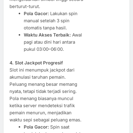
berturut-turut.
Pola Gacor:
Lakukan spin
manual setelah 3 spin
otomatis tanpa hasil.
Waktu Akses Terbaik:
Awal
pagi atau dini hari antara
pukul 03:00–06:00.
4. Slot Jackpot Progresif
Slot ini menumpuk jackpot dari
akumulasi taruhan pemain.
Peluang menang besar memang
nyata, tetapi tidak terjadi sering.
Pola menang biasanya muncul
ketika server mendeteksi trafik
pemain menurun, menjadikan
waktu sepi sebagai peluang emas.
Pola Gacor:
Spin saat