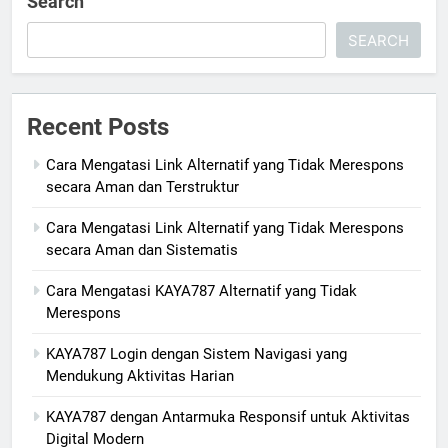
Search
SEARCH
Recent Posts
Cara Mengatasi Link Alternatif yang Tidak Merespons
secara Aman dan Terstruktur
Cara Mengatasi Link Alternatif yang Tidak Merespons
secara Aman dan Sistematis
Cara Mengatasi KAYA787 Alternatif yang Tidak
Merespons
KAYA787 Login dengan Sistem Navigasi yang
Mendukung Aktivitas Harian
KAYA787 dengan Antarmuka Responsif untuk Aktivitas
Digital Modern