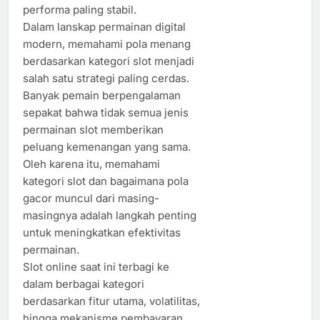
performa paling stabil.
Dalam lanskap permainan digital
modern, memahami pola menang
berdasarkan kategori slot menjadi
salah satu strategi paling cerdas.
Banyak pemain berpengalaman
sepakat bahwa tidak semua jenis
permainan slot memberikan
peluang kemenangan yang sama.
Oleh karena itu, memahami
kategori slot dan bagaimana pola
gacor muncul dari masing-
masingnya adalah langkah penting
untuk meningkatkan efektivitas
permainan.
Slot online saat ini terbagi ke
dalam berbagai kategori
berdasarkan fitur utama, volatilitas,
hingga mekanisme pembayaran.