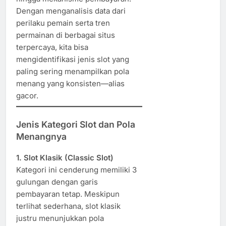
Dengan menganalisis data dari
perilaku pemain serta tren
permainan di berbagai situs
terpercaya, kita bisa
mengidentifikasi jenis slot yang
paling sering menampilkan pola
menang yang konsisten—alias
gacor.
Jenis Kategori Slot dan Pola
Menangnya
1. Slot Klasik (Classic Slot)
Kategori ini cenderung memiliki 3
gulungan dengan garis
pembayaran tetap. Meskipun
terlihat sederhana, slot klasik
justru menunjukkan pola