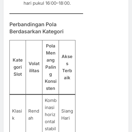
hari pukul 16:00–18:00.
Perbandingan Pola
Berdasarkan Kategori
Pola
Men
Akse
Kate
ang
Volat
s
gori
Palin
ilitas
Terb
Slot
g
aik
Konsi
sten
Komb
inasi
Klasi
Rend
Siang
horiz
k
ah
Hari
ontal
stabil