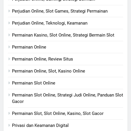
Perjudian Online, Slot Games, Strategi Permainan
Perjudian Online, Teknologi, Keamanan
Permainan Kasino, Slot Online, Strategi Bermain Slot
Permainan Online
Permainan Online, Review Situs
Permainan Online, Slot, Kasino Online
Permainan Slot Online
Permainan Slot Online, Strategi Judi Online, Panduan Slot
Gacor
Permainan Slot, Slot Online, Kasino, Slot Gacor
Privasi dan Keamanan Digital