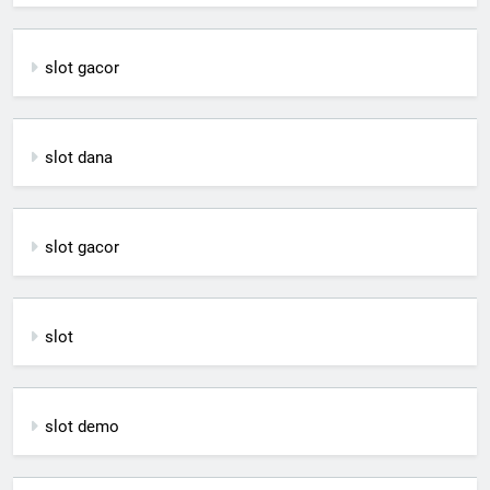
slot gacor
slot dana
slot gacor
slot
slot demo