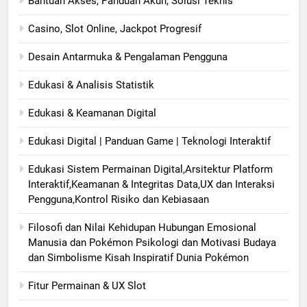
Bantuan Akses, Panduan Akun, Solusi Teknis
Casino, Slot Online, Jackpot Progresif
Desain Antarmuka & Pengalaman Pengguna
Edukasi & Analisis Statistik
Edukasi & Keamanan Digital
Edukasi Digital | Panduan Game | Teknologi Interaktif
Edukasi Sistem Permainan Digital,Arsitektur Platform
Interaktif,Keamanan & Integritas Data,UX dan Interaksi
Pengguna,Kontrol Risiko dan Kebiasaan
Filosofi dan Nilai Kehidupan Hubungan Emosional
Manusia dan Pokémon Psikologi dan Motivasi Budaya
dan Simbolisme Kisah Inspiratif Dunia Pokémon
Fitur Permainan & UX Slot