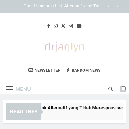
Skip
Cara Mengatasi KAYA787 Alternatif yang Tidak
to
Merespons
content
KAYA787 Login dengan Sistem Navigasi yang
Mendukung Aktivitas Harian
Cara Mengatasi Link Alternatif yang Tidak
Merespons secara Aman dan Terstruktur
Cara Mengatasi Link Alternatif yang Tidak
Merespons secara Aman dan Sistematis
Cara Mengatasi KAYA787 Alternatif yang Tidak
Merespons
Dr. Jaqlyn
Dapatkan Layanan Kesehatan Profesional
KAYA787 Login dengan Sistem Navigasi yang
NEWSLETTER
RANDOM NEWS
Mendukung Aktivitas Harian
Dari Dr. Jaqlyn.
MENU
ra Mengatasi Link Alternatif yang Tidak Merespons secara A
HEADLINES
Weeks Ago