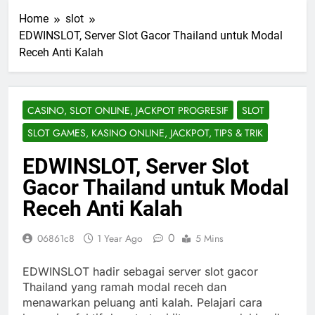
Home
slot
EDWINSLOT, Server Slot Gacor Thailand untuk Modal
Receh Anti Kalah
CASINO, SLOT ONLINE, JACKPOT PROGRESIF
SLOT
SLOT GAMES, KASINO ONLINE, JACKPOT, TIPS & TRIK
EDWINSLOT, Server Slot
Gacor Thailand untuk Modal
Receh Anti Kalah
0
06861c8
1 Year Ago
5 Mins
EDWINSLOT hadir sebagai server slot gacor
Thailand yang ramah modal receh dan
menawarkan peluang anti kalah. Pelajari cara