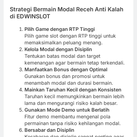
Strategi Bermain Modal Receh Anti Kalah
di EDWINSLOT
Pilih Game dengan RTP Tinggi
Pilih game slot dengan RTP tinggi untuk
memaksimalkan peluang menang.
Kelola Modal dengan Disiplin
Tentukan batas modal dan target
kemenangan agar bermain tetap terkendali.
Manfaatkan Bonus dengan Optimal
Gunakan bonus dan promosi untuk
menambah modal dan durasi bermain.
Mainkan Taruhan Kecil dengan Konsisten
Taruhan kecil memungkinkan bermain lebih
lama dan mengurangi risiko kalah besar.
Gunakan Mode Demo untuk Berlatih
Fitur demo membantu mengenal pola
permainan tanpa risiko kehilangan modal.
Bersabar dan Disiplin
Kesabaran dan disiplin sangat penting agar