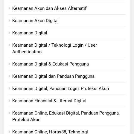
Keamanan Akun dan Akses Alternatif
Keamanan Akun Digital
Keamanan Digital
Keamanan Digital / Teknologi Login / User
Authentication
Keamanan Digital & Edukasi Pengguna
Keamanan Digital dan Panduan Pengguna
Keamanan Digital, Panduan Login, Proteksi Akun
Keamanan Finansial & Literasi Digital
Keamanan Online, Edukasi Digital, Panduan Pengguna,
Proteksi Akun
Keamanan Online, Horas88, Teknologi