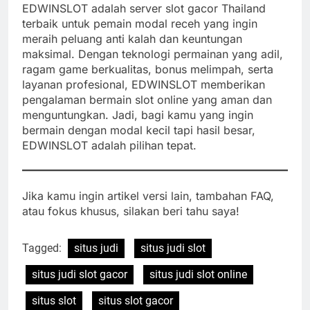
EDWINSLOT adalah server slot gacor Thailand
terbaik untuk pemain modal receh yang ingin
meraih peluang anti kalah dan keuntungan
maksimal. Dengan teknologi permainan yang adil,
ragam game berkualitas, bonus melimpah, serta
layanan profesional, EDWINSLOT memberikan
pengalaman bermain slot online yang aman dan
menguntungkan. Jadi, bagi kamu yang ingin
bermain dengan modal kecil tapi hasil besar,
EDWINSLOT adalah pilihan tepat.
Jika kamu ingin artikel versi lain, tambahan FAQ,
atau fokus khusus, silakan beri tahu saya!
Tagged:
situs judi
situs judi slot
situs judi slot gacor
situs judi slot online
situs slot
situs slot gacor