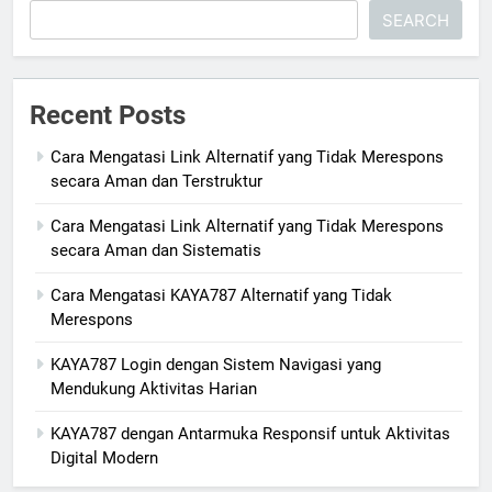
SEARCH
Recent Posts
Cara Mengatasi Link Alternatif yang Tidak Merespons
secara Aman dan Terstruktur
Cara Mengatasi Link Alternatif yang Tidak Merespons
secara Aman dan Sistematis
Cara Mengatasi KAYA787 Alternatif yang Tidak
Merespons
KAYA787 Login dengan Sistem Navigasi yang
Mendukung Aktivitas Harian
KAYA787 dengan Antarmuka Responsif untuk Aktivitas
Digital Modern