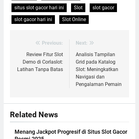
situs slot gacor hari ini
Slot
slot gacor
slot gacor hari ini
Slot Online
Previous:
Next:
Post
navigation
Review Fitur Slot
Analisis Tampilan
Demo di Corlaslot:
Grid pada Katalog
Latihan Tanpa Batas
Slot: Meningkatkan
Navigasi dan
Pengalaman Pemain
Related News
Menang Jackpot Progresif di Situs Slot Gacor
Resmi 2025