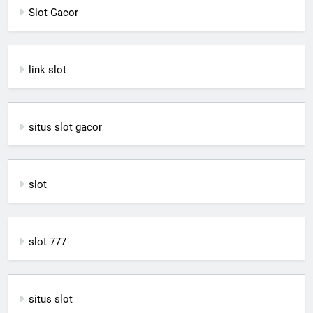
Slot Gacor
link slot
situs slot gacor
slot
slot 777
situs slot