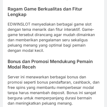
Ragam Game Berkualitas dan Fitur
Lengkap
EDWINSLOT menyediakan berbagai game slot
dengan tema menarik dan fitur interaktif. Game-
game tersebut dirancang agar mudah dimainkan
dan memberikan pengalaman seru sekaligus
peluang menang yang optimal bagi pemain
dengan modal kecil.
Bonus dan Promosi Mendukung Pemain
Modal Receh
Server ini menawarkan berbagai bonus dan
promosi seperti bonus pendaftaran, cashback, dan
free spins yang membantu memperbesar modal
tanpa harus menambah deposit. Bonus ini sangat
berguna untuk memperpanjang durasi bermain
dan meningkatkan peluang menang.