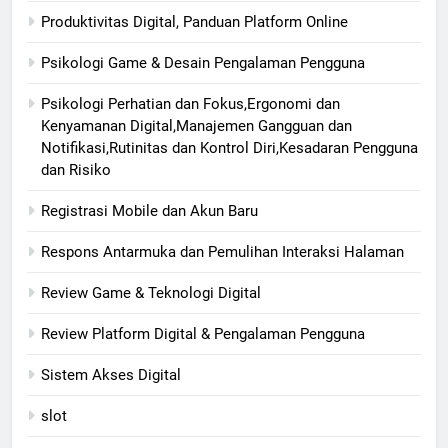
Produktivitas Digital, Panduan Platform Online
Psikologi Game & Desain Pengalaman Pengguna
Psikologi Perhatian dan Fokus,Ergonomi dan
Kenyamanan Digital,Manajemen Gangguan dan
Notifikasi,Rutinitas dan Kontrol Diri,Kesadaran Pengguna
dan Risiko
Registrasi Mobile dan Akun Baru
Respons Antarmuka dan Pemulihan Interaksi Halaman
Review Game & Teknologi Digital
Review Platform Digital & Pengalaman Pengguna
Sistem Akses Digital
slot