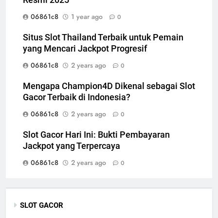
06861c8
1 year ago
0
Situs Slot Thailand Terbaik untuk Pemain
yang Mencari Jackpot Progresif
06861c8
2 years ago
0
Mengapa Champion4D Dikenal sebagai Slot
Gacor Terbaik di Indonesia?
06861c8
2 years ago
0
Slot Gacor Hari Ini: Bukti Pembayaran
Jackpot yang Terpercaya
06861c8
2 years ago
0
SLOT GACOR